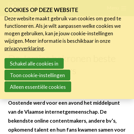
Skip
Menu
FR
NL
COOKIES OP DEZE WEBSITE
links
Deze website maakt gebruik van cookies om goed te
Nieuws
Home
Nieuws
functioneren. Als je wilt aanpassen welke cookies we
Jump
De Jamies bekronen beste content creators
mogen gebruiken, kan je jouw cookie-instellingen
Nieuwsberichten
to
wijzigen. Meer informatie is beschikbaar in onze
FeWeb Videos
navigation
privacyverklaring
.
Cases van de leden
Jump
De Jamies bekronen beste
Jobs in de sector
to
Schakel alle cookies in
content creators
main
Toon cookie-instellingen
Activiteiten
content
Alleen essentiële cookies
3 februari 2023
Cases
Expertise
Oostende werd voor een avond het middelpunt
van de Vlaamse internetgemeenschap. De
Toolbox
bekendste online contentmakers, andere bv’s,
Bedrijvenzoeker
opkomend talent en hun fans kwamen samen voor