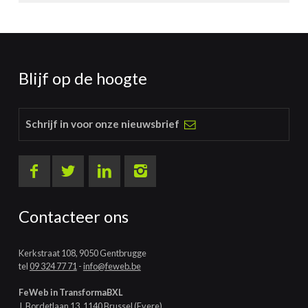
Blijf op de hoogte
Schrijf in voor onze nieuwsbrief
Contacteer ons
Kerkstraat 108, 9050 Gentbrugge
tel
09 324 77 71
-
info@feweb.be
FeWeb in TransformaBXL
J. Bordetlaan 13, 1140 Brussel (Evere)