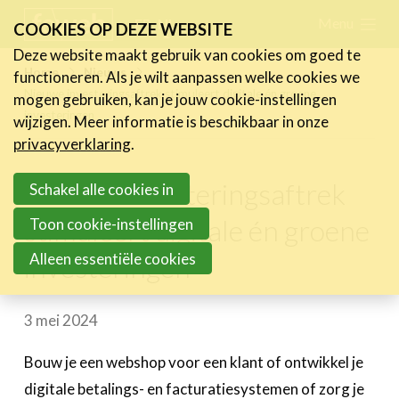
Skip
Menu
FR
NL
COOKIES OP DEZE WEBSITE
links
Deze website maakt gebruik van cookies om goed te
Nieuws
Home
Nieuws
functioneren. Als je wilt aanpassen welke cookies we
Jump
Nieuwe investeringsaftrek stimuleert digitale én groene
mogen gebruiken, kan je jouw cookie-instellingen
Nieuwsberichten
to
investeringen
wijzigen. Meer informatie is beschikbaar in onze
FeWeb Videos
navigation
privacyverklaring
.
Cases van de leden
Jump
Jobs in de sector
Nieuwe investeringsaftrek
to
Schakel alle cookies in
main
stimuleert digitale én groene
Toon cookie-instellingen
Activiteiten
content
Alleen essentiële cookies
investeringen
Cases
Expertise
3 mei 2024
Toolbox
Bouw je een webshop voor een klant of ontwikkel je
Bedrijvenzoeker
digitale betalings- en facturatiesystemen of zorg je