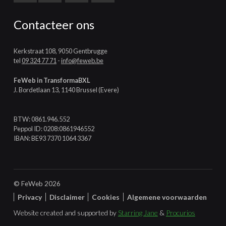
Contacteer ons
Kerkstraat 108, 9050 Gentbrugge
tel
09 324 77 71
-
info@feweb.be
FeWeb in TransformaBXL
J. Bordetlaan 13, 1140 Brussel (Evere)
BTW: 0861.946.552
Peppol ID: 0208:0861946552
IBAN: BE93 7370 1064 3367
© FeWeb 2026
Privacy
Disclaimer
Cookies
Algemene voorwaarden
Website created and supported by
Starring Jane
&
Procurios