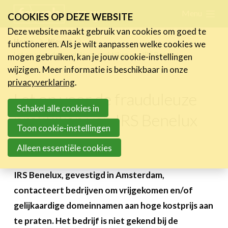
Skip
Menu
FR
NL
COOKIES OP DEZE WEBSITE
links
Deze website maakt gebruik van cookies om goed te
Nieuws
Home
Nieuws
functioneren. Als je wilt aanpassen welke cookies we
Jump
Let op voor de frauduleuze praktijken van IRS Benelux
mogen gebruiken, kan je jouw cookie-instellingen
Nieuwsberichten
to
wijzigen. Meer informatie is beschikbaar in onze
FeWeb Videos
navigation
privacyverklaring
.
Cases van de leden
Jump
Let op voor de frauduleuze
Jobs in de sector
to
Schakel alle cookies in
praktijken van IRS Benelux
main
Toon cookie-instellingen
Activiteiten
content
Alleen essentiële cookies
22 februari 2024
Cases
Expertise
IRS Benelux, gevestigd in Amsterdam,
contacteert bedrijven om vrijgekomen en/of
Toolbox
gelijkaardige domeinnamen aan hoge kostprijs aan
Bedrijvenzoeker
te praten. Het bedrijf is niet gekend bij de