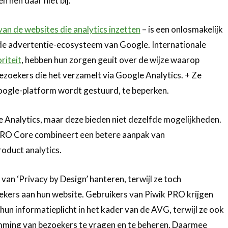
n hen daar niet bij.
an de websites die analytics inzetten
– is een onlosmakelijk
de advertentie-ecosysteem van Google. Internationale
riteit
, hebben hun zorgen geuit over de wijze waarop
oekers die het verzamelt via Google Analytics. + Ze
oogle-platform wordt gestuurd, te beperken.
e Analytics, maar deze bieden niet dezelfde mogelijkheden.
k PRO Core combineert een betere aanpak van
oduct analytics.
an ‘Privacy by Design’ hanteren, terwijl ze toch
kers aan hun website. Gebruikers van Piwik PRO krijgen
hun informatieplicht in het kader van de AVG, terwijl ze ook
ming van bezoekers te vragen en te beheren. Daarmee