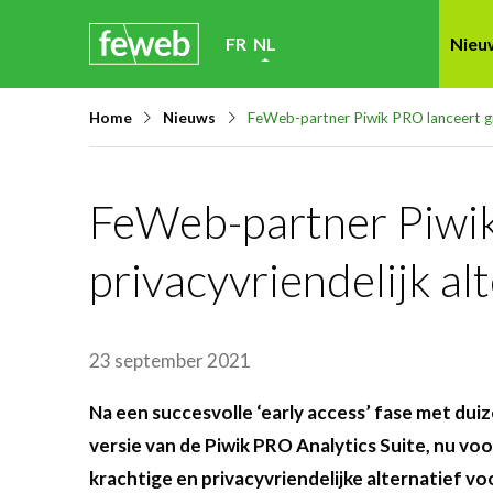
Skip
FR
NL
Nieu
links
Jump
Home
Nieuws
FeWeb-partner Piwik PRO lanceert grat
to
navigation
Jump
FeWeb-partner Piwik 
to
privacyvriendelijk al
main
content
23 september 2021
Na een succesvolle ‘early access’ fase met dui
versie van de Piwik PRO Analytics Suite, nu voo
krachtige en privacyvriendelijke alternatief vo