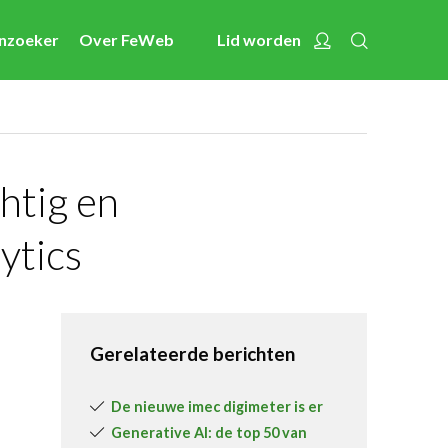
Zoeken
Account
enzoeker
Over FeWeb
Lid worden
Nieuws
Nieuwsberichten
FeWeb Videos
Cases van de leden
htig en
Jobs in de sector
ytics
Activiteiten
Cases
Expertise
Gerelateerde berichten
Toolbox
De nieuwe imec digimeter is er
Bedrijvenzoeker
Generative AI: de top 50 van