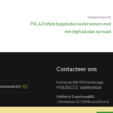
Volgend bericht
PXL & FeWeb begeleiden ondernemers met
een digitaal plan op maat
Contacteer ons
Kerkstraat 108, 9050 Gentbrugge
 nieuwsbrief
tel
09 324 77 71
-
info@feweb.be
FeWeb in TransformaBXL
J. Bordetlaan 13, 1140 Brussel (Evere)