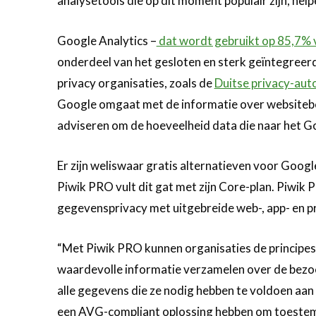
analysetools die op dit moment populair zijn, helpe
Google Analytics –
dat wordt gebruikt op 85,7% v
onderdeel van het gesloten en sterk geïntegreer
privacy organisaties, zoals de
Duitse privacy-auto
Google omgaat met de informatie over websitebez
adviseren om de hoeveelheid data die naar het G
Er zijn weliswaar gratis alternatieven voor Googl
Piwik PRO vult dit gat met zijn Core-plan. Piwi
gegevensprivacy met uitgebreide web-, app- en pr
“Met Piwik PRO kunnen organisaties de principes v
waardevolle informatie verzamelen over de bezoe
alle gegevens die ze nodig hebben te voldoen aan 
een AVG-compliant oplossing hebben om toestem