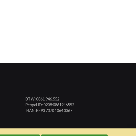
BTW: 0861.946.552
Peppol ID: 0208:0861946552
IBAN: BE93 7370 1064 3367