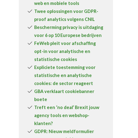
web en mobiele tools
Over FeWeb
Twee oplossingen voor GDPR-
proof analytics volgens CNIL
Zoeken
Account
Lid worden
Bescherming privacy is uitdaging
voor 6 op 10 Europese bedrijven
FeWeb pleit voor afschaffing
opt-in voor analytische en
statistische cookies
Expliciete toestemming voor
statistische en analytische
cookies: de sector reageert
GBA verklaart cookiebanner
boete
Treft een ‘no deal’ Brexit jouw
agency tools en webshop-
klanten?
GDPR: Nieuw meldformulier