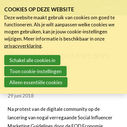
Skip
Menu
FR
NL
COOKIES OP DEZE WEBSITE
links
Deze website maakt gebruik van cookies om goed te
Nieuws
Home
Nieuws
functioneren. Als je wilt aanpassen welke cookies we
Jump
Oproep: akkoord met deze Social Influencer aanbevelingen?
mogen gebruiken, kan je jouw cookie-instellingen
Nieuwsberichten
to
wijzigen. Meer informatie is beschikbaar in onze
FeWeb Videos
navigation
privacyverklaring
.
Cases van de leden
Jump
Oproep: akkoord met deze
Jobs in de sector
to
Schakel alle cookies in
Social Influencer
main
Toon cookie-instellingen
Activiteiten
aanbevelingen?
content
Alleen essentiële cookies
Cases
29 juni 2018
Expertise
Toolbox
Na protest van de digitale community op de
lancering van nogal verregaande Social Influencer
Bedrijvenzoeker
Marketing Guidelines door de FOD Economie,