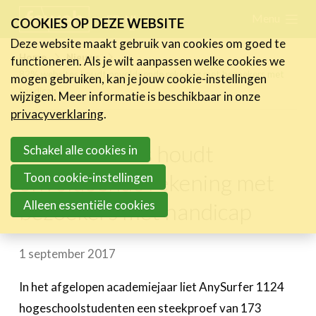
Skip
Menu
FR
NL
COOKIES OP DEZE WEBSITE
links
Deze website maakt gebruik van cookies om goed te
Nieuws
Home
Nieuws
functioneren. Als je wilt aanpassen welke cookies we
Jump
82% websites houdt onvoldoende rekening met bezoekers met
mogen gebruiken, kan je jouw cookie-instellingen
Nieuwsberichten
to
handicap
wijzigen. Meer informatie is beschikbaar in onze
FeWeb Videos
navigation
privacyverklaring
.
Cases van de leden
Jump
Jobs in de sector
82% websites houdt
to
Schakel alle cookies in
main
onvoldoende rekening met
Toon cookie-instellingen
Activiteiten
content
Alleen essentiële cookies
bezoekers met handicap
Cases
Expertise
1 september 2017
Toolbox
In het afgelopen academiejaar liet AnySurfer 1124
Bedrijvenzoeker
hogeschoolstudenten een steekproef van 173