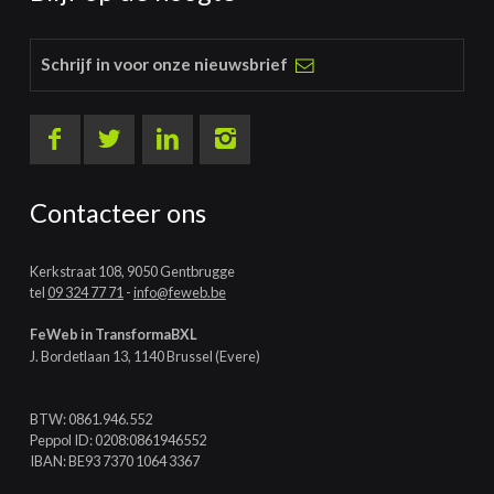
Schrijf in voor onze nieuwsbrief
Contacteer ons
Kerkstraat 108, 9050 Gentbrugge
tel
09 324 77 71
-
info@feweb.be
FeWeb in TransformaBXL
J. Bordetlaan 13, 1140 Brussel (Evere)
BTW: 0861.946.552
Peppol ID: 0208:0861946552
IBAN: BE93 7370 1064 3367