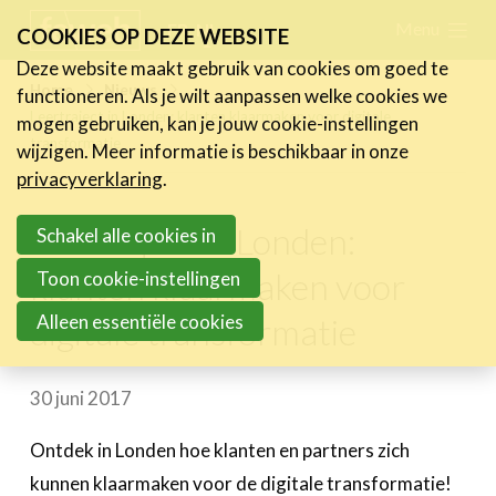
Skip
Menu
FR
NL
COOKIES OP DEZE WEBSITE
links
Deze website maakt gebruik van cookies om goed te
Nieuws
Home
Nieuws
functioneren. Als je wilt aanpassen welke cookies we
Jump
Leertraject in Londen: klanten klaarmaken voor digitale
mogen gebruiken, kan je jouw cookie-instellingen
Nieuwsberichten
to
transformatie
wijzigen. Meer informatie is beschikbaar in onze
FeWeb Videos
navigation
privacyverklaring
.
Cases van de leden
Jump
Jobs in de sector
Leertraject in Londen:
to
Schakel alle cookies in
main
klanten klaarmaken voor
Toon cookie-instellingen
Activiteiten
content
Alleen essentiële cookies
digitale transformatie
Cases
Expertise
30 juni 2017
Toolbox
Ontdek in Londen hoe klanten en partners zich
Bedrijvenzoeker
kunnen klaarmaken voor de digitale transformatie!