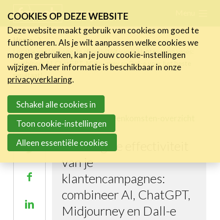
Skip
Menu
FR
NL
COOKIES OP DEZE WEBSITE
links
Deze website maakt gebruik van cookies om goed te
Nieuws
Home
functioneren. Als je wilt aanpassen welke cookies we
Jump
Locatie van Verhoog de effectiviteit van je klantencampagnes:
mogen gebruiken, kan je jouw cookie-instellingen
to
Activiteiten
combineer AI, ChatGPT, Midjourney en Dall-e voor het beste
wijzigen. Meer informatie is beschikbaar in onze
navigation
resultaat!
Cases
privacyverklaring
.
Jump
Expertise
to
Schakel alle cookies in
Terug naar bijeenkomsten-overzicht
main
Toolbox
Delen
Toon cookie-instellingen
content
Bedrijvenzoeker
Alleen essentiële cookies
Verhoog de effectiviteit
Deel
Over FeWeb
van je
op
klantencampagnes:
Deel
Twitter
Zoeken
Account
Lid worden
op
combineer AI, ChatGPT,
Deel
Facebook
Midjourney en Dall-e
op