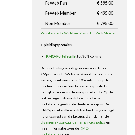
FeWeb Fan
€ 595,00
FeWeb Member
€ 495,00
Non Member
€ 795,00
Word gratis FeWeb Fan of word FeWeb Member
Opleidingspremies
KMO-Portefeuille
: tot 30% korting
Deze opleiding wordt georganiseerd door
2Mpact voor FeWeb vzw. Voor deze opleiding
kan u gebruik maken tot 30% subsidie op de
deelnameprijs in functie van uw specifieke
bedrijfssituatie via de kmo-portefeuille. Op de
online registratiemodule van de kmo-
portefeuille geeft u de deelnameprijs in. De
KMO-portefeuille wordt het best aangevraagd
na ontvangst van de factuur. U vindt hier de
algemene voorwaarden en privacy policy
en
meer informatie over de
KMO-
portefeuille
terug.