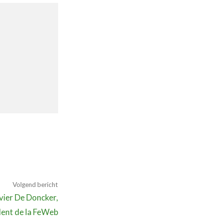
Bedrijvenzoeker
Over FeWeb
Zoeken
Account
Lid worden
Volgend bericht
vier De Doncker,
dent de la FeWeb