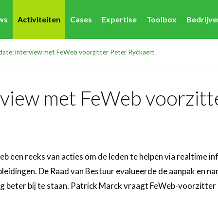
ws
Activiteiten
Cases
Expertise
Toolbox
Bedrijv
te: interview met FeWeb voorzitter Peter Ryckaert
view met FeWeb voorzitte
b een reeks van acties om de leden te helpen via realtime in
opleidingen. De Raad van Bestuur evalueerde de aanpak en n
g beter bij te staan. Patrick Marck vraagt FeWeb-voorzitter