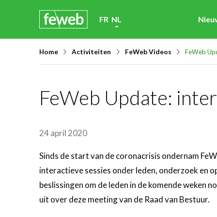
Skip
FR
NL
Nieu
links
Jump
Home
Activiteiten
FeWeb Videos
FeWeb Upda
to
navigation
Jump
FeWeb Update: inter
to
main
content
24 april 2020
Sinds de start van de coronacrisis ondernam FeWe
interactieve sessies onder leden, onderzoek en 
beslissingen om de leden in de komende weken no
uit over deze meeting van de Raad van Bestuur.