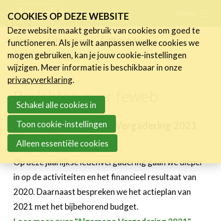
Skip
Menu
FR
NL
COOKIES OP DEZE WEBSITE
links
Deze website maakt gebruik van cookies om goed te
Nieuws
Home
Activiteiten
FeWeb Videos
functioneren. Als je wilt aanpassen welke cookies we
Jump
Berichten over feweb
mogen gebruiken, kan je jouw cookie-instellingen
to
Activiteiten
wijzigen. Meer informatie is beschikbaar in onze
navigation
Agenda
privacyverklaring
.
Jump
Vorige activiteiten
Berichten over feweb
to
Schakel alle cookies in
Over de FeWeb-activiteiten
main
FeWeb Awards
Toon cookie-instellingen
Algemene Vergadering 2021
content
FeWeb Videos
18 juni 2021
Alleen essentiële cookies
Op deze jaarlijkse ledenvergadering gaan we dieper
Cases
in op de activiteiten en het financieel resultaat van
Expertise
2020. Daarnaast bespreken we het actieplan van
Toolbox
2021 met het bijbehorend budget.