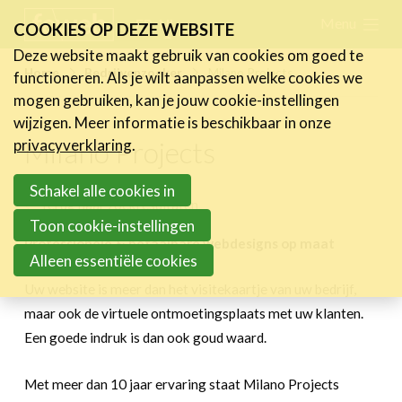
Skip
Menu
FR
NL
COOKIES OP DEZE WEBSITE
links
Deze website maakt gebruik van cookies om goed te
Nieuws
Home
Bedrijvenzoeker
Milano Projects
functioneren. Als je wilt aanpassen welke cookies we
Jump
mogen gebruiken, kan je jouw cookie-instellingen
to
Activiteiten
wijzigen. Meer informatie is beschikbaar in onze
navigation
Milano Projects
Cases
privacyverklaring
.
Jump
Expertise
to
Schakel alle cookies in
Terug naar zoekresultaten
main
Toolbox
Toon cookie-instellingen
content
Professionele & betaalbare webdesigns op maat
Bedrijvenzoeker
Alleen essentiële cookies
Over FeWeb
Uw website is meer dan het visitekaartje van uw bedrijf,
maar ook de virtuele ontmoetingsplaats met uw klanten.
Een goede indruk is dan ook goud waard.
Zoeken
Account
Lid worden
Met meer dan 10 jaar ervaring staat Milano Projects