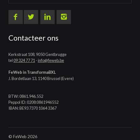
Contacteer ons
Kerkstraat 108, 9050 Gentbrugge
tel
09 324 77 71
-
info@feweb.be
FeWeb in TransformaBXL
J. Bordetlaan 13, 1140 Brussel (Evere)
BTW: 0861.946.552
Peppol ID: 0208:0861946552
IBAN: BE93 7370 1064 3367
© FeWeb 2026