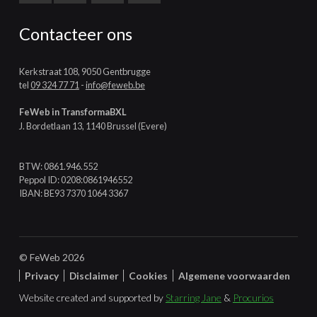
Contacteer ons
Kerkstraat 108, 9050 Gentbrugge
tel
09 324 77 71
-
info@feweb.be
FeWeb in TransformaBXL
J. Bordetlaan 13, 1140 Brussel (Evere)
BTW: 0861.946.552
Peppol ID: 0208:0861946552
IBAN: BE93 7370 1064 3367
© FeWeb 2026
Privacy
Disclaimer
Cookies
Algemene voorwaarden
Website created and supported by
Starring Jane
&
Procurios