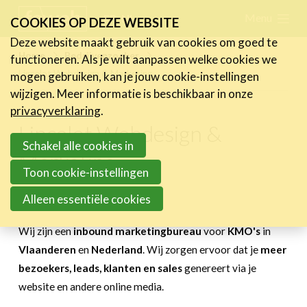
Skip
Menu
FR
NL
COOKIES OP DEZE WEBSITE
links
Deze website maakt gebruik van cookies om goed te
Nieuws
Home
Bedrijvenzoeker
functioneren. Als je wilt aanpassen welke cookies we
Jump
Lincelot Webdesign & Marketing
mogen gebruiken, kan je jouw cookie-instellingen
to
Activiteiten
wijzigen. Meer informatie is beschikbaar in onze
navigation
Cases
privacyverklaring
.
Jump
Lincelot Webdesign &
Expertise
to
Schakel alle cookies in
Marketing
main
Toolbox
Toon cookie-instellingen
content
Bedrijvenzoeker
Alleen essentiële cookies
Terug naar zoekresultaten
Over FeWeb
Wij zijn een
inbound
marketingbureau
voor
KMO's
in
Vlaanderen
en
Nederland
. Wij zorgen ervoor dat je
meer
Zoeken
Account
Lid worden
bezoekers, leads, klanten en sales
genereert via je
website en andere online media.