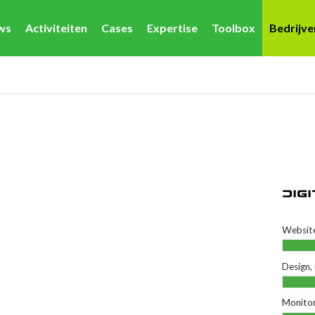
ws
Activiteiten
Cases
Expertise
Toolbox
Bedrijv
Website
Design,
Monitor