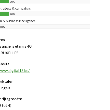
20%
 strategy & campaigns
20%
h & business intelligence
10%
res
s anciens étangs 40
BRUXELLES
bsite
/www.digital13.be/
rktalen
 Engels
drijfsgrootte
2 tot 4)