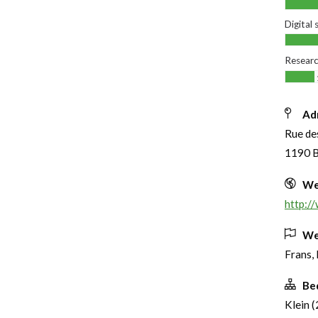
Digital
Researc
Ad
Rue de
1190 
We
http:/
We
Frans,
Be
Klein (