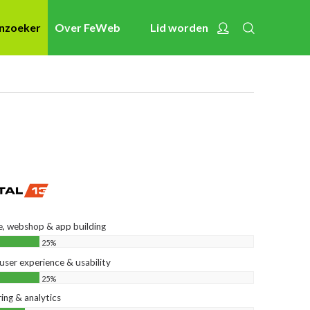
Zoeken
Account
enzoeker
Over FeWeb
Lid worden
Nieuws
Activiteiten
Cases
Expertise
Toolbox
Bedrijvenzoeker
Over FeWeb
, webshop & app building
25%
Zoeken
Account
 user experience & usability
Lid worden
25%
ing & analytics