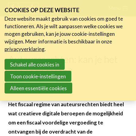
Skip
Menu
FR
NL
COOKIES OP DEZE WEBSITE
links
Deze website maakt gebruik van cookies om goed te
Nieuws
Home
Nieuws
functioneren. Als je wilt aanpassen welke cookies we
Jump
Auteursrechten: kan je het nog toepassen?
mogen gebruiken, kan je jouw cookie-instellingen
Nieuwsberichten
to
wijzigen. Meer informatie is beschikbaar in onze
FeWeb Videos
navigation
privacyverklaring
.
Cases van de leden
Jump
Auteursrechten: kan je het
Jobs in de sector
to
Schakel alle cookies in
nog toepassen?
main
Toon cookie-instellingen
Activiteiten
content
Alleen essentiële cookies
10 januari 2024
Cases
Expertise
Het fiscaal regime van auteursrechten biedt heel
wat creatieve digitale beroepen de mogelijkheid
Toolbox
om een fiscaal voordelige vergoeding te
Bedrijvenzoeker
ontvangen bij de overdracht van de