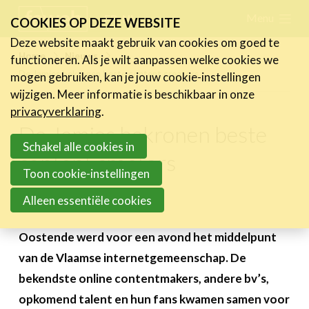
Skip
Menu
FR
NL
COOKIES OP DEZE WEBSITE
links
Deze website maakt gebruik van cookies om goed te
Nieuws
Home
Nieuws
functioneren. Als je wilt aanpassen welke cookies we
Jump
De Jamies bekronen beste content creators
mogen gebruiken, kan je jouw cookie-instellingen
Nieuwsberichten
to
wijzigen. Meer informatie is beschikbaar in onze
FeWeb Videos
navigation
privacyverklaring
.
Cases van de leden
Jump
De Jamies bekronen beste
Jobs in de sector
to
Schakel alle cookies in
content creators
main
Toon cookie-instellingen
Activiteiten
content
Alleen essentiële cookies
3 februari 2023
Cases
Expertise
Oostende werd voor een avond het middelpunt
van de Vlaamse internetgemeenschap. De
Toolbox
bekendste online contentmakers, andere bv’s,
Bedrijvenzoeker
opkomend talent en hun fans kwamen samen voor