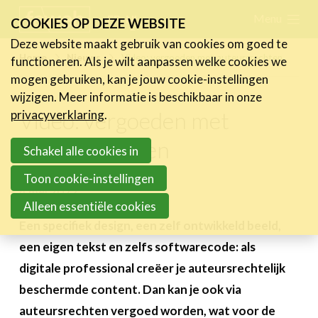
Skip
Menu
FR
NL
COOKIES OP DEZE WEBSITE
links
Deze website maakt gebruik van cookies om goed te
Nieuws
Home
Nieuws
Video: vergoeden met auteursrechten
functioneren. Als je wilt aanpassen welke cookies we
Jump
mogen gebruiken, kan je jouw cookie-instellingen
Nieuwsberichten
to
wijzigen. Meer informatie is beschikbaar in onze
FeWeb Videos
navigation
Video: vergoeden met
privacyverklaring
.
Cases van de leden
Jump
auteursrechten
Jobs in de sector
to
Schakel alle cookies in
main
Toon cookie-instellingen
Activiteiten
content
4 mei 2022
Alleen essentiële cookies
Cases
Een specifiek design, een zelf ontwikkeld beeld,
Expertise
een eigen tekst en zelfs softwarecode: als
digitale professional creëer je auteursrechtelijk
Toolbox
beschermde content. Dan kan je ook via
Bedrijvenzoeker
auteursrechten vergoed worden, wat voor de