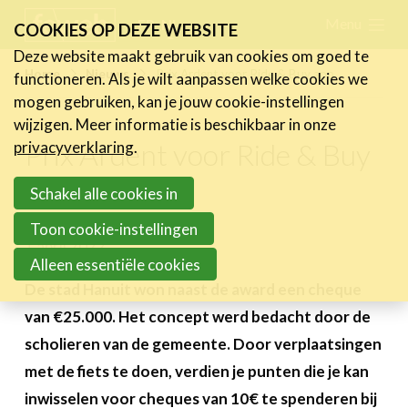
Skip
Menu
FR
NL
COOKIES OP DEZE WEBSITE
links
Deze website maakt gebruik van cookies om goed te
Nieuws
Home
Nieuws
Prix Ardent voor Ride & Buy app
functioneren. Als je wilt aanpassen welke cookies we
Jump
mogen gebruiken, kan je jouw cookie-instellingen
Nieuwsberichten
to
wijzigen. Meer informatie is beschikbaar in onze
FeWeb Videos
navigation
Prix Ardent voor Ride & Buy
privacyverklaring
.
Cases van de leden
Jump
app
Jobs in de sector
to
Schakel alle cookies in
main
Toon cookie-instellingen
Activiteiten
content
1 april 2022
Alleen essentiële cookies
Cases
De stad Hanuit won naast de award een cheque
Expertise
van €25.000. Het concept werd bedacht door de
scholieren van de gemeente. Door verplaatsingen
Toolbox
met de fiets te doen, verdien je punten die je kan
Bedrijvenzoeker
inwisselen voor cheques van 10€ te spenderen bij