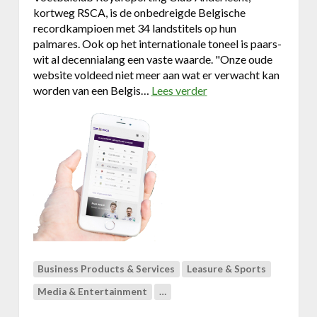
e
kortweg RSCA, is de onbedreigde Belgische
s
recordkampioen met 34 landstitels op hun
i
palmares. Ook op het internationale toneel is paars-
g
wit al decennialang een vaste waarde. "Onze oude
n
website voldeed niet meer aan wat er verwacht kan
m
worden van een Belgis…
Lees verder
o
a
v
d
e
e
r
i
W
n
e
B
b
e
s
l
i
g
t
i
e
u
v
m
Business Products & Services
Leasure & Sports
o
|
o
Media & Entertainment
…
E
r
s