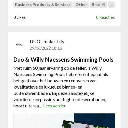
F
Business Products & Services
Other
B-to-B
…
-
P
0 Likes
0 Reacties
r
o
j
e
DUO - make it fly
c
29/06/2022 18:13
t
s
Duo & Willy Naessens Swimming Pools
Met ruim 60 jaar ervaring op de teller, is Willy
Naessens Swimming Pools hét referentiepunt als
het gaat over het bouwen en renoveren van
kwalitatieve en luxueuze binnen- en
buitenzwembaden. Bij deze aanstekelijke
voorliefde en passie voor high-end zwembaden,
hoort uiteraa…
Lees verder
o
v
e
r