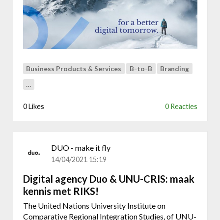
e
u
w
e
m
e
r
Business Products & Services
B-to-B
Branding
k
…
i
d
0 Likes
0 Reacties
e
n
t
i
DUO - make it fly
t
14/04/2021 15:19
e
i
Digital agency Duo & UNU-CRIS: maak
t
kennis met RIKS!
v
The United Nations University Institute on
o
Comparative Regional Integration Studies, of UNU-
o