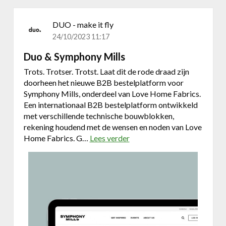
DUO - make it fly
24/10/2023 11:17
Duo & Symphony Mills
Trots. Trotser. Trotst. Laat dit de rode draad zijn
doorheen het nieuwe B2B bestelplatform voor
Symphony Mills, onderdeel van Love Home Fabrics.
Een internationaal B2B bestelplatform ontwikkeld
met verschillende technische bouwblokken,
rekening houdend met de wensen en noden van Love
Home Fabrics. G…
Lees verder
o
v
e
r
D
u
o
&