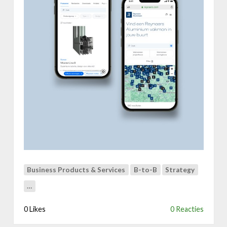
e
y
n
a
e
r
s
Business Products & Services
B-to-B
Strategy
…
0 Likes
0 Reacties