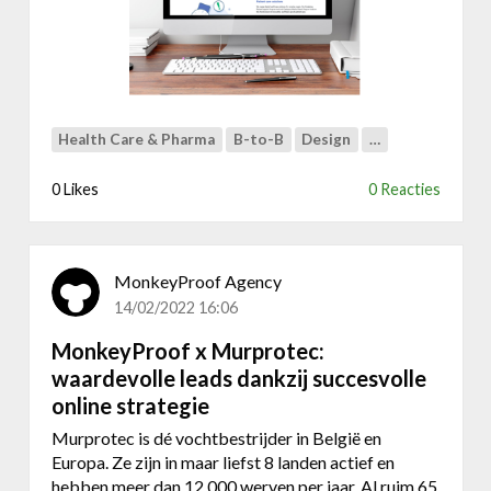
l
n
,
k
b
e
e
y
s
P
t
r
Health Care & Pharma
B-to-B
Design
…
e
o
l
o
0 Likes
0 Reacties
p
f
l
x
a
C
t
MonkeyProof Agency
a
f
r
14/02/2022 16:06
o
e
r
MonkeyProof x Murprotec:
b
m
waardevolle leads dankzij succesvolle
y
m
t
online strategie
e
e
t
Murprotec is dé vochtbestrijder in België en
s
d
Europa. Ze zijn in maar liefst 8 landen actief en
:
r
hebben meer dan 12.000 werven per jaar. Al ruim 65