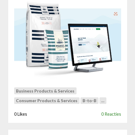
e
r
D
u
o
&
Z
O
U
T
M
A
N
Business Products & Services
:
D
Consumer Products & Services
B-to-B
…
i
g
0 Likes
0 Reacties
i
t
a