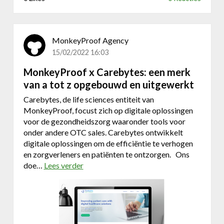
C
e
n
B
MonkeyProof Agency
2
15/02/2022 16:03
B
MonkeyProof x Carebytes: een merk
,
k
van a tot z opgebouwd en uitgewerkt
l
Carebytes, de life sciences entiteit van
a
MonkeyProof, focust zich op digitale oplossingen
n
voor de gezondheidszorg waaronder tools voor
t
onder andere OTC sales. Carebytes ontwikkelt
e
digitale oplossingen om de efficiëntie te verhogen
n
en zorgverleners en patiënten te ontzorgen. Ons
p
doe…
Lees verder
o
o
v
r
e
t
r
a
M
a
o