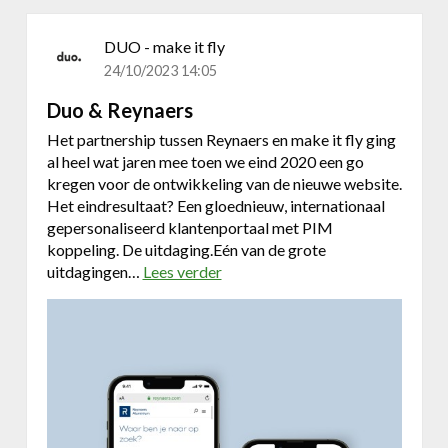
b
s
DUO - make it fly
i
24/10/2023 14:05
t
e
Duo & Reynaers
v
Het partnership tussen Reynaers en make it fly ging
o
al heel wat jaren mee toen we eind 2020 een go
o
kregen voor de ontwikkeling van de nieuwe website.
r
Het eindresultaat? Een gloednieuw, internationaal
C
gepersonaliseerd klantenportaal met PIM
r
koppeling. De uitdaging.Eén van de grote
y
uitdagingen…
Lees verder
o
o
v
D
e
a
r
m
D
u
o
&
R