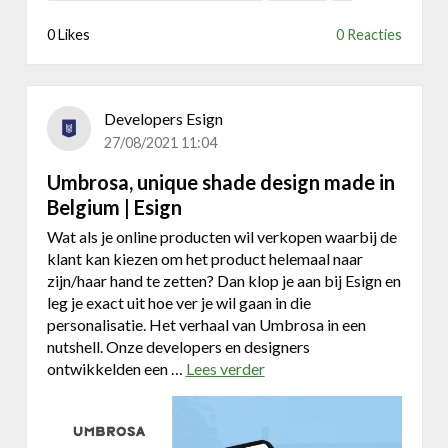
l
o
0 Likes
0 Reacties
e
k
o
y
n
:
l
e
Developers Esign
i
e
27/08/2021 11:04
n
n
e
a
Umbrosa, unique shade design made in
s
p
Belgium | Esign
t
p
r
Wat als je online producten wil verkopen waarbij de
e
a
klant kan kiezen om het product helemaal naar
t
t
zijn/haar hand te zetten? Dan klop je aan bij Esign en
i
e
leg je exact uit hoe ver je wil gaan in die
j
g
personalisatie. Het verhaal van Umbrosa in een
t
i
nutshell. Onze developers en designers
e
e
ontwikkelden een …
Lees verder
o
l
v
i
e
j
r
k