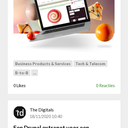
i
n
g
i
i
s
t
m
a
e
l
t
a
R
g
I
e
K
n
S
Business Products & Services
Tech & Telecom
c
!
y
B-to-B
…
D
u
0 Likes
0 Reacties
o
&
I
B
The Digitals
C
18/11/2020 10:40
:
Een Drupal extranet voor een
e