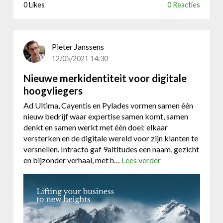
v
0 Likes
0 Reacties
i
o
g
e
n
t
Pieter Janssens
b
12/05/2021 14:30
a
l
Nieuwe merkidentiteit voor digitale
c
hoogvliegers
l
u
Ad Ultima, Cayentis en Pylades vormen samen één
b
nieuw bedrijf waar expertise samen komt, samen
R
denkt en samen werkt met één doel: elkaar
S
versterken en de digitale wereld voor zijn klanten te
C
versnellen. Intracto gaf 9altitudes een naam, gezicht
A
en bijzonder verhaal, met h…
Lees verder
o
v
e
r
N
i