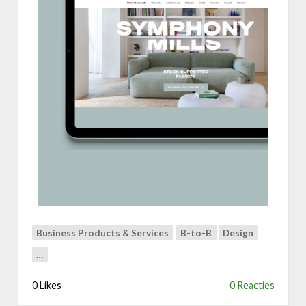
S
y
m
p
h
o
n
y
M
i
l
l
s
Business Products & Services
B-to-B
Design
…
0 Likes
0 Reacties