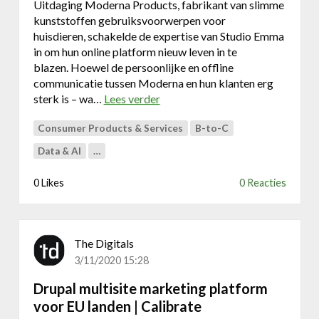
Uitdaging Moderna Products, fabrikant van slimme
l
i
kunststoffen gebruiksvoorwerpen voor
i
m
huisdieren, schakelde de expertise van Studio Emma
b
c
in om hun online platform nieuw leven in te
r
o
blazen. Hoewel de persoonlijke en offline
a
r
communicatie tussen Moderna en hun klanten erg
t
e
sterk is – wa…
Lees verder
o
e
a
v
l
Consumer Products & Services
B-to-C
e
s
r
m
Data & AI
…
S
a
t
t
0 Likes
0 Reacties
u
c
d
h
i
m
o
The Digitals
a
E
k
3/11/2020 15:28
m
e
Drupal multisite marketing platform
m
r
a
voor EU landen | Calibrate
t
|