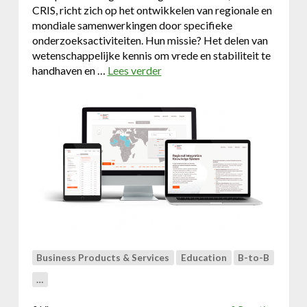
CRIS, richt zich op het ontwikkelen van regionale en
r
mondiale samenwerkingen door specifieke
d
onderzoeksactiviteiten. Hun missie? Het delen van
i
wetenschappelijke kennis om vrede en stabiliteit te
g
handhaven en …
Lees verder
o
i
v
t
e
a
r
l
D
e
i
h
g
o
i
o
t
g
a
v
l
l
a
i
g
e
Business Products & Services
Education
B-to-B
e
g
…
n
e
c
r