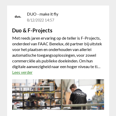
DUO - make it fly
8/12/2022 14:57
Duo & F-Projects
Met reeds jaren ervaring op de teller is F-Projects,
onderdeel van FAAC Benelux, dé partner bij uitstek
voor het plaatsen en onderhouden van allerlei
automatische toegangsoplossingen, voor zowel
commerciële als publieke doeleinden. Om hun
digitale aanwezigheid naar een hoger niveau te ti…
Lees verder
o
v
e
r
D
u
o
&