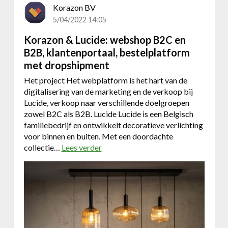
a
Korazon BV
l
5/04/2022 14:05
p
Korazon & Lucide: webshop B2C en
l
B2B, klantenportaal, bestelplatform
a
t
met dropshipment
f
Het project Het webplatform is het hart van de
o
digitalisering van de marketing en de verkoop bij
r
Lucide, verkoop naar verschillende doelgroepen
m
zowel B2C als B2B. Lucide Lucide is een Belgisch
familiebedrijf en ontwikkelt decoratieve verlichting
voor binnen en buiten. Met een doordachte
collectie…
Lees verder
o
v
e
r
K
o
r
a