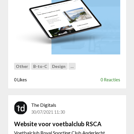
U
e
m
w
b
e
r
b
o
s
s
i
a
t
,
e
u
v
n
o
Other
B-to-C
Design
…
i
o
q
r
0 Likes
0 Reacties
u
C
e
r
s
o
h
k
The Digitals
a
y
30/07/2021 11:30
d
!
e
Website voor voetbalclub RSCA
d
Voetbalclub Royal Sporting Club Anderlecht,