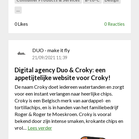
Consumer Products & Services
B-to-C
Design
u
u
r
…
w
p
d
r
0 Likes
0 Reacties
e
o
n
t
u
e
i
DUO - make it fly
c
t
:
21/09/2021 11:39
g
w
e
Digital agency Duo & Croky: een
a
w
appetijtelijke website voor Croky!
a
e
r
De naam Croky doet iedereen watertanden en zorgt
r
d
voor een instant verlangen naar heerlijke chips.
k
e
Croky is een Belgisch merk van aardappel- en
t
v
tortillachips, en is in handen van het familiebedrijf
o
Roger & Roger te Moeskroen. Croky is vooral
l
bekend door zijn intense smaken, krokante chips en
l
vrol…
Lees verder
o
e
v