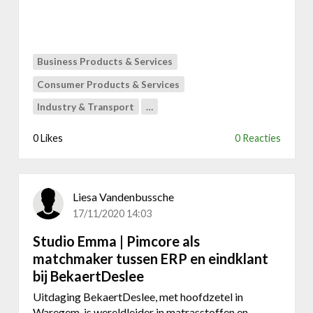
l
g
e
e
x
ï
t
n
r
Business Products & Services
t
a
e
Consumer Products & Services
n
g
Industry & Transport
…
e
r
t
e
0 Likes
0 Reacties
v
e
o
r
o
d
r
e
Liesa Vandenbussche
e
M
17/11/2020 14:03
e
a
n
g
Studio Emma | Pimcore als
w
e
matchmaker tussen ERP en eindklant
e
n
bij BekaertDeslee
r
t
e
Uitdaging BekaertDeslee, met hoofdzetel in
o
l
Waregem, is wereldleider in matrasstoffen en -