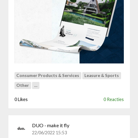
D
u
o
&
W
i
l
l
y
N
a
Consumer Products & Services
Leasure & Sports
e
s
Other
…
s
e
0 Likes
0 Reacties
n
s
S
w
DUO - make it fly
i
22/06/2022 15:53