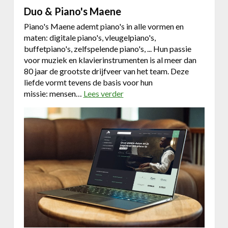
m
Duo & Piano's Maene
m
i
Piano's Maene ademt piano's in alle vormen en
n
maten: digitale piano's, vleugelpiano's,
g
buffetpiano's, zelfspelende piano's, ... Hun passie
P
voor muziek en klavierinstrumenten is al meer dan
o
80 jaar de grootste drijfveer van het team. Deze
o
liefde vormt tevens de basis voor hun
l
missie: mensen…
Lees verder
o
s
v
e
r
D
u
o
&
P
i
a
n
o