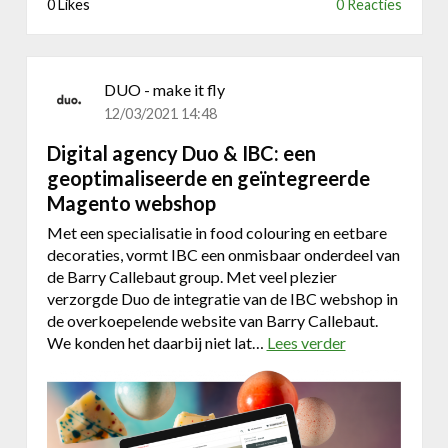
0 Likes
0 Reacties
y
s
D
u
o
DUO - make it fly
&
12/03/2021 14:48
U
N
Digital agency Duo & IBC: een
U
geoptimaliseerde en geïntegreerde
-
Magento webshop
C
R
Met een specialisatie in food colouring en eetbare
I
decoraties, vormt IBC een onmisbaar onderdeel van
S
de Barry Callebaut group. Met veel plezier
:
verzorgde Duo de integratie van de IBC webshop in
m
de overkoepelende website van Barry Callebaut.
a
We konden het daarbij niet lat…
Lees verder
o
a
v
k
e
k
r
e
D
n