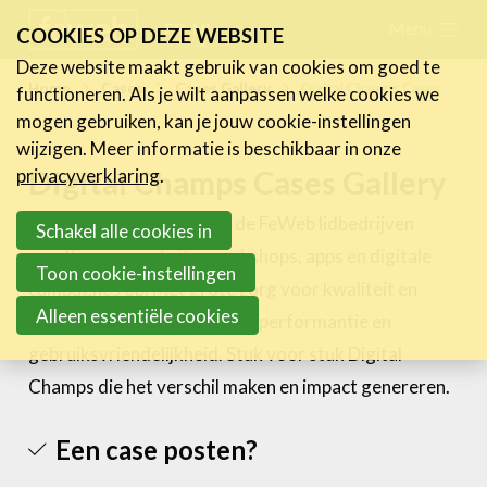
Skip
Menu
FR
NL
COOKIES OP DEZE WEBSITE
links
Deze website maakt gebruik van cookies om goed te
Nieuws
Home
Cases
Cases Gallery
Digital Champs Cases
functioneren. Als je wilt aanpassen welke cookies we
Jump
mogen gebruiken, kan je jouw cookie-instellingen
to
Activiteiten
wijzigen. Meer informatie is beschikbaar in onze
navigation
Digital Champs Cases Gallery
Cases
privacyverklaring
.
Jump
Expertise
Elke dag opnieuw leveren de FeWeb lidbedrijven
to
Schakel alle cookies in
pareltjes van websites, webshops, apps en digitale
main
Toolbox
Toon cookie-instellingen
campagnes op. Met grote zorg voor kwaliteit en
content
Bedrijvenzoeker
Alleen essentiële cookies
deontologie, maar ook voor performantie en
Over FeWeb
gebruiksvriendelijkheid. Stuk voor stuk Digital
Champs die het verschil maken en impact genereren.
Zoeken
Account
Lid worden
Een case posten?