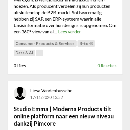
w
d
hoezen. Als producent verdelen zij hun producten
e
w
uitsluitend op de B2B-markt. Softwarematig
b
i
hebben zij SAP, een ERP-systeem waarin alle
s
j
basisinformatie over hun designs is opgenomen. Om
h
d
een 360° view van al…
Lees verder
o
o
e
v
p
m
Consumer Products & Services
B-to-B
e
a
r
Data & AI
…
r
S
k
t
0 Likes
0 Reacties
t
u
l
d
e
i
i
o
Liesa Vandenbussche
d
E
17/11/2020 13:52
e
m
r
Studio Emma | Moderna Products tilt
m
|
a
online platform naar een nieuw niveau
C
|
dankzij Pimcore
a
P