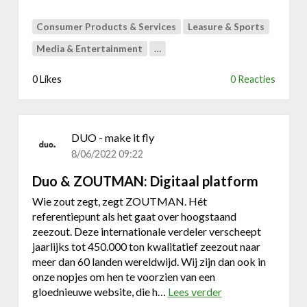
'
Consumer Products & Services
Leasure & Sports
s
M
Media & Entertainment
…
a
e
0 Likes
0 Reacties
n
e
DUO - make it fly
8/06/2022 09:22
Duo & ZOUTMAN: Digitaal platform
Wie zout zegt, zegt ZOUTMAN. Hét
referentiepunt als het gaat over hoogstaand
zeezout. Deze internationale verdeler verscheept
jaarlijks tot 450.000 ton kwalitatief zeezout naar
meer dan 60 landen wereldwijd. Wij zijn dan ook in
onze nopjes om hen te voorzien van een
gloednieuwe website, die h…
Lees verder
o
v