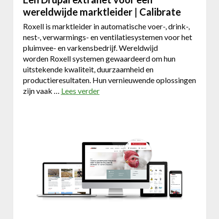
e
wereldwijde marktleider | Calibrate
n
Roxell is marktleider in automatische voer-, drink-,
g
nest-, verwarmings- en ventilatiesystemen voor het
e
pluimvee- en varkensbedrijf. Wereldwijd
o
worden Roxell systemen gewaardeerd om hun
p
uitstekende kwaliteit, duurzaamheid en
t
productieresultaten. Hun vernieuwende oplossingen
i
zijn vaak …
Lees verder
o
m
v
a
e
l
r
i
E
s
e
e
n
e
D
r
r
d
u
e
p
e
a
n