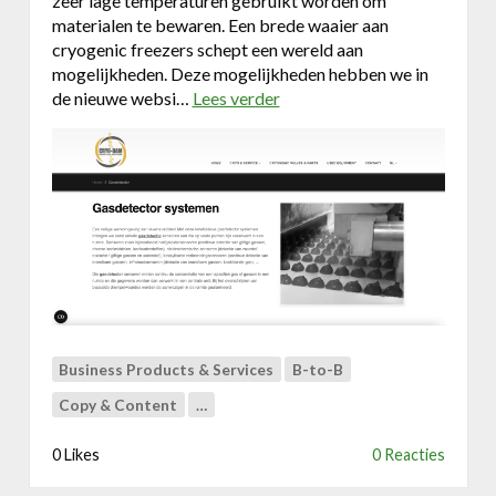
zeer lage temperaturen gebruikt worden om
materialen te bewaren. Een brede waaier aan
cryogenic freezers schept een wereld aan
mogelijkheden. Deze mogelijkheden hebben we in
de nieuwe websi…
Lees verder
o
v
e
r
N
i
e
u
w
l
o
g
Business Products & Services
B-to-B
o
Copy & Content
…
e
n
0 Likes
0 Reacties
w
e