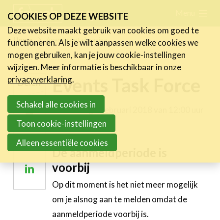
Skip
Menu
FR
NL
COOKIES OP DEZE WEBSITE
links
Deze website maakt gebruik van cookies om goed te
Nieuws
Home
Agenda detail pagina
functioneren. Als je wilt aanpassen welke cookies we
Jump
mogen gebruiken, kan je jouw cookie-instellingen
to
Activiteiten
wijzigen. Meer informatie is beschikbaar in onze
navigation
Events Task Force
Cases
privacyverklaring
.
Delen
Jump
Expertise
to
Schakel alle cookies in
donderdag 1 februari 2018 van 12:00 uur
Deel
main
Toolbox
Toon cookie-instellingen
tot 14:00 uur
op
content
Bedrijvenzoeker
Deel
Alleen essentiële cookies
Twitter
De aanmeldperiode is
op
Over FeWeb
voorbij
Deel
Facebook
op
Op dit moment is het niet meer mogelijk
Zoeken
Account
Lid worden
Linkedin
om je alsnog aan te melden omdat de
aanmeldperiode voorbij is.