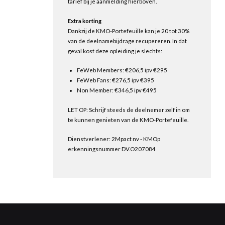
tarief bij je aanmelding hierboven.
Extra korting
Dankzij de KMO-Portefeuille kan je 20 tot 30%
van de deelnamebijdrage recupereren. In dat
geval kost deze opleiding je slechts:
FeWeb Members: €206,5 ipv €295
FeWeb Fans: €276,5 ipv €395
Non Member: €346,5 ipv €495
LET OP: Schrijf steeds de deelnemer zelf in om
te kunnen genieten van de KMO-Portefeuille.
Dienstverlener: 2Mpact nv - KMOp
erkenningsnummer DV.O207084