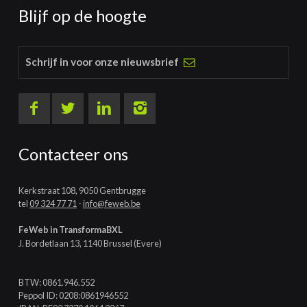
Blijf op de hoogte
Schrijf in voor onze nieuwsbrief
Contacteer ons
Kerkstraat 108, 9050 Gentbrugge
tel
09 324 77 71
-
info@feweb.be
FeWeb in TransformaBXL
J. Bordetlaan 13, 1140 Brussel (Evere)
BTW: 0861.946.552
Peppol ID: 0208:0861946552