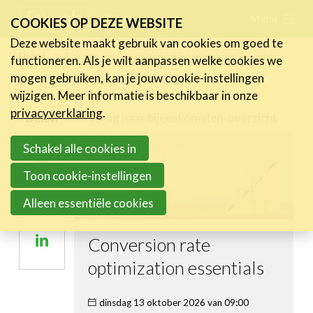
Skip
Menu
FR
NL
COOKIES OP DEZE WEBSITE
links
Deze website maakt gebruik van cookies om goed te
Nieuws
Home
Locatie van Conversion rate optimization essentials
functioneren. Als je wilt aanpassen welke cookies we
Jump
mogen gebruiken, kan je jouw cookie-instellingen
to
Activiteiten
wijzigen. Meer informatie is beschikbaar in onze
navigation
Cases
privacyverklaring
.
Terug naar bijeenkomsten-overzicht
Delen
Jump
Expertise
to
Schakel alle cookies in
Deel
main
Toolbox
Toon cookie-instellingen
op
content
Bedrijvenzoeker
Deel
Alleen essentiële cookies
Twitter
op
Over FeWeb
Deel
Conversion rate
Facebook
op
optimization essentials
Zoeken
Account
Lid worden
Linkedin
dinsdag 13 oktober 2026 van 09:00