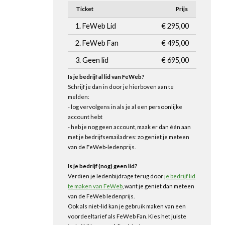
Ticket
Prijs
1. FeWeb Lid
€ 295,00
2. FeWeb Fan
€ 495,00
3. Geen lid
€ 695,00
Is je bedrijf al lid van FeWeb?
Schrijf je dan in door je hierboven aan te
melden:
- log vervolgens in als je al een persoonlijke
account hebt
- heb je nog geen account, maak er dan één aan
met je bedrijfsemailadres: zo geniet je meteen
van de FeWeb-ledenprijs.
Is je bedrijf (nog) geen lid?
Verdien je ledenbijdrage terug door
je bedrijf lid
te maken van FeWeb
, want je geniet dan meteen
van de FeWeb ledenprijs.
Ook als niet-lid kan je gebruik maken van een
voordeeltarief als FeWeb Fan. Kies het juiste