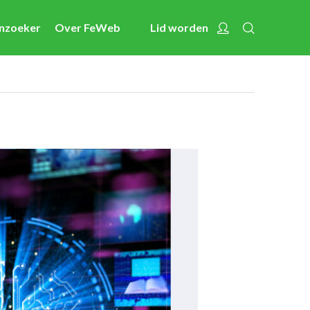
Zoeken
Account
enzoeker
Over FeWeb
Lid worden
Nieuws
Activiteiten
Cases
Expertise
Toolbox
Bedrijvenzoeker
Over FeWeb
Zoeken
Account
Lid worden