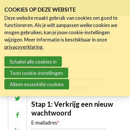
Skip
Menu
FR
NL
COOKIES OP DEZE WEBSITE
links
Deze website maakt gebruik van cookies om goed te
Nieuws
Home
Vraag wachtwoord herstel aan
functioneren. Als je wilt aanpassen welke cookies we
Jump
mogen gebruiken, kan je jouw cookie-instellingen
to
Activiteiten
wijzigen. Meer informatie is beschikbaar in onze
navigation
Vraag wachtwoord herstel
Cases
privacyverklaring
.
Jump
Expertise
aan
to
Schakel alle cookies in
main
Toolbox
Toon cookie-instellingen
content
Vul je e-mailadres in om een nieuw
Delen
Bedrijvenzoeker
Alleen essentiële cookies
wachtwoord te verkrijgen.
Over FeWeb
Deel
Stap 1: Verkrijg een nieuw
op
Zoeken
Account
Lid worden
wachtwoord
Deel
Twitter
E-mailadres
*
op