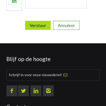
Deel
Facebook
op
Linkedin
Verstuur
Annuleer
Blijf op de hoogte
Schrijf in voor onze nieuwsbrief