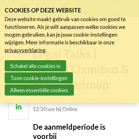
Skip
Menu
FR
NL
COOKIES OP DEZE WEBSITE
links
Deze website maakt gebruik van cookies om goed te
Nieuws
Home
Agenda detail pagina
functioneren. Als je wilt aanpassen welke cookies we
Jump
mogen gebruiken, kan je jouw cookie-instellingen
to
Activiteiten
wijzigen. Meer informatie is beschikbaar in onze
navigation
Legal Talks |
Cases
privacyverklaring
.
Delen
Jump
Expertise
Digital Omnibus &
to
Schakel alle cookies in
Deel
main
Toolbox
Toon cookie-instellingen
jouw roadmap
op
content
Bedrijvenzoeker
Deel
Alleen essentiële cookies
Twitter
op
Over FeWeb
maandag 22 juni 2026 van 12:00 uur tot
Deel
Facebook
12:30 uur
bij
Online
op
Zoeken
Account
Lid worden
Linkedin
De aanmeldperiode is
voorbij