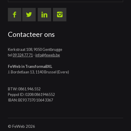
Contacteer ons
Kerkstraat 108, 9050 Gentbrugge
tel
09 324 77 71
-
info@feweb.be
FeWeb in TransformaBXL
J. Bordetlaan 13, 1140 Brussel (Evere)
BTW: 0861.946.552
Peppol ID: 0208:0861946552
IBAN: BE93 7370 1064 3367
© FeWeb 2026