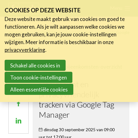
Skip
Menu
FR
NL
COOKIES OP DEZE WEBSITE
links
Deze website maakt gebruik van cookies om goed te
Nieuws
Home
functioneren. Als je wilt aanpassen welke cookies we
Jump
Inloggen voor Doelgericht en privacyvriendelijk tracken via Google
mogen gebruiken, kan je jouw cookie-instellingen
to
Activiteiten
Tag Manager
wijzigen. Meer informatie is beschikbaar in onze
navigation
Cases
privacyverklaring
.
Jump
Expertise
to
Schakel alle cookies in
Terug naar bijeenkomsten-overzicht
Delen
main
Toolbox
Toon cookie-instellingen
Doelgericht en
content
Bedrijvenzoeker
Deel
Alleen essentiële cookies
privacyvriendelijk
op
Over FeWeb
tracken via Google Tag
Deel
Twitter
op
Manager
Zoeken
Account
Lid worden
Deel
Facebook
op
dinsdag 30 september 2025 van 09:00
uur tot 17:00 uur