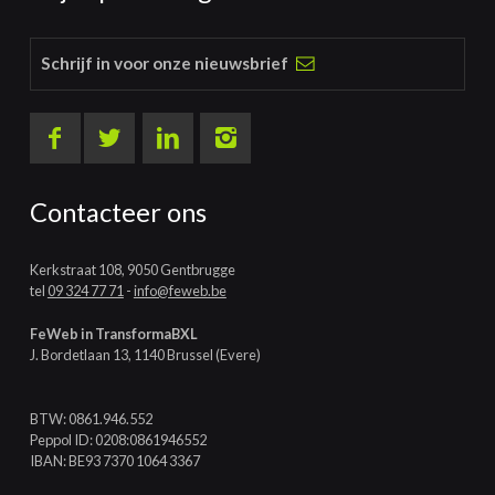
Schrijf in voor onze nieuwsbrief
Contacteer ons
Kerkstraat 108, 9050 Gentbrugge
tel
09 324 77 71
-
info@feweb.be
FeWeb in TransformaBXL
J. Bordetlaan 13, 1140 Brussel (Evere)
BTW: 0861.946.552
Peppol ID: 0208:0861946552
IBAN: BE93 7370 1064 3367