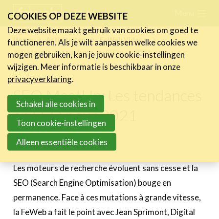
Skip
Menu
FR
NL
COOKIES OP DEZE WEBSITE
links
Deze website maakt gebruik van cookies om goed te
Nieuws
Home
Activiteiten
FeWeb Videos
functioneren. Als je wilt aanpassen welke cookies we
Jump
SEO MeetUp: Les tendances en SEO pour 2021
mogen gebruiken, kan je jouw cookie-instellingen
to
Activiteiten
wijzigen. Meer informatie is beschikbaar in onze
navigation
Agenda
privacyverklaring
.
Jump
Vorige activiteiten
SEO MeetUp: Les tendances
to
Schakel alle cookies in
Over de FeWeb-activiteiten
en SEO pour 2021
main
FeWeb Awards
Toon cookie-instellingen
content
FeWeb Videos
Alleen essentiële cookies
17 november 2020
Cases
Les moteurs de recherche évoluent sans cesse et la
Expertise
SEO (Search Engine Optimisation) bouge en
permanence. Face à ces mutations à grande vitesse,
Toolbox
la FeWeb a fait le point avec Jean Sprimont, Digital