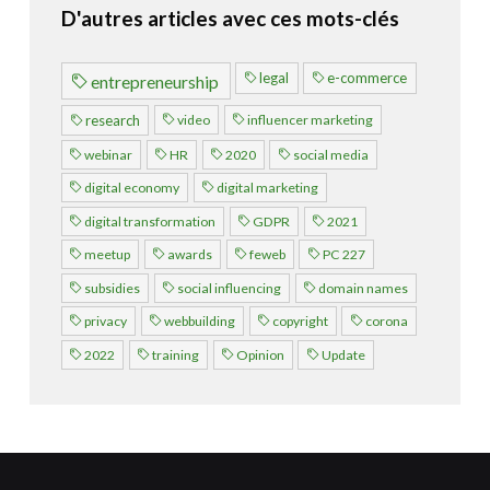
D'autres articles avec ces mots-clés
legal
e-commerce
entrepreneurship
video
influencer marketing
research
webinar
HR
2020
social media
digital economy
digital marketing
digital transformation
GDPR
2021
meetup
awards
feweb
PC 227
subsidies
social influencing
domain names
privacy
webbuilding
copyright
corona
2022
training
Opinion
Update