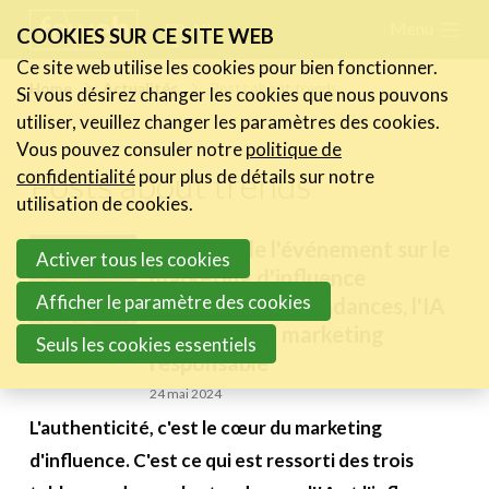
Skip
Menu
FR
NL
COOKIES SUR CE SITE WEB
links
Ce site web utilise les cookies pour bien fonctionner.
Actualités
Home
Actualités
Posts about trends
Si vous désirez changer les cookies que nous pouvons
Jump
utiliser, veuillez changer les paramètres des cookies.
Les nouvelles du secteur
to
Vous pouvez consuler notre
politique de
Les FeWeb Vidéos
navigation
Posts about trends
confidentialité
pour plus de détails sur notre
Les Cases des membres
Jump
utilisation de cookies.
Les Jobs dans le secteur
to
Wrap-up de l'événement sur le
Activer tous les cookies
main
marketing d'influence
Activités
content
Afficher le paramètre des cookies
concernant les tendances, l'IA
Cases Gallery
et l'influence marketing
Seuls les cookies essentiels
responsable
Expertise
24 mai 2024
Le Toolbox
L'authenticité, c'est le cœur du marketing
Annuaire prestataires
d'influence. C'est ce qui est ressorti des trois