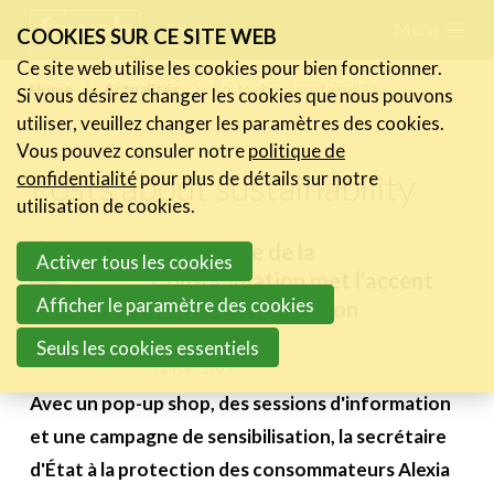
Skip
Menu
FR
NL
COOKIES SUR CE SITE WEB
links
Ce site web utilise les cookies pour bien fonctionner.
Actualités
Home
Actualités
Posts about sustainability
Si vous désirez changer les cookies que nous pouvons
Jump
utiliser, veuillez changer les paramètres des cookies.
Les nouvelles du secteur
to
Vous pouvez consuler notre
politique de
Les FeWeb Vidéos
navigation
Posts about sustainability
confidentialité
pour plus de détails sur notre
Les Cases des membres
Jump
utilisation de cookies.
Les Jobs dans le secteur
to
La Semaine de la
Activer tous les cookies
main
Consommation met l'accent
Activités
content
Afficher le paramètre des cookies
sur la consommation
Cases Gallery
consciente
Seuls les cookies essentiels
14 mars 2023
Expertise
Avec un pop-up shop, des sessions d'information
Le Toolbox
et une campagne de sensibilisation, la secrétaire
Annuaire prestataires
d'État à la protection des consommateurs Alexia