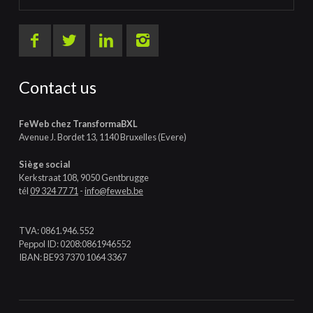
Contact us
FeWeb chez TransformaBXL
Avenue J. Bordet 13, 1140 Bruxelles (Evere)
Siège social
Kerkstraat 108, 9050 Gentbrugge
tél
09 324 77 71
-
info@feweb.be
TVA: 0861.946.552
Peppol ID: 0208:0861946552
IBAN: BE93 7370 1064 3367