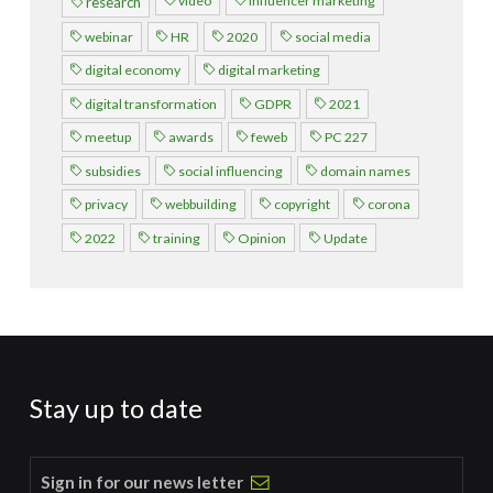
video
influencer marketing
research
webinar
HR
2020
social media
digital economy
digital marketing
digital transformation
GDPR
2021
meetup
awards
feweb
PC 227
subsidies
social influencing
domain names
privacy
webbuilding
copyright
corona
2022
training
Opinion
Update
Stay up to date
Sign in for our news letter