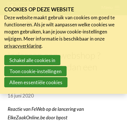
Skip
Menu
FR
NL
COOKIES OP DEZE WEBSITE
links
Deze website maakt gebruik van cookies om goed te
Nieuws
Home
Nieuws
functioneren. Als je wilt aanpassen welke cookies we
Jump
Iedereen een webshop ? Eerst een plan, dan een platform!
mogen gebruiken, kan je jouw cookie-instellingen
Nieuwsberichten
to
wijzigen. Meer informatie is beschikbaar in onze
FeWeb Videos
navigation
privacyverklaring
.
Cases van de leden
Jump
Iedereen een webshop ?
Jobs in de sector
to
Schakel alle cookies in
Eerst een plan, dan een
main
Toon cookie-instellingen
Activiteiten
platform!
content
Alleen essentiële cookies
Cases
16 juni 2020
Expertise
Toolbox
Reactie van FeWeb op de lancering van
ElkeZaakOnline.be door bpost
Bedrijvenzoeker