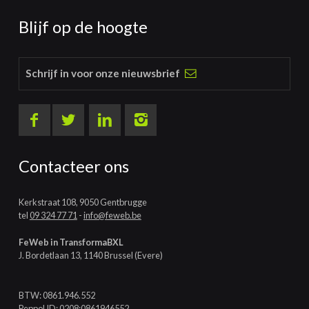
Blijf op de hoogte
Schrijf in voor onze nieuwsbrief
Contacteer ons
Kerkstraat 108, 9050 Gentbrugge
tel
09 324 77 71
-
info@feweb.be
FeWeb in TransformaBXL
J. Bordetlaan 13, 1140 Brussel (Evere)
BTW: 0861.946.552
Peppol ID: 0208:0861946552