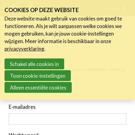
Skip
Menu
FR
NL
COOKIES OP DEZE WEBSITE
links
Deze website maakt gebruik van cookies om goed te
Nieuws
Home
Log in
functioneren. Als je wilt aanpassen welke cookies we
Jump
mogen gebruiken, kan je jouw cookie-instellingen
to
Activiteiten
wijzigen. Meer informatie is beschikbaar in onze
navigation
Log in
Cases
privacyverklaring
.
Jump
Expertise
to
Schakel alle cookies in
Om de gevraagde pagina te kunnen bekijken, moet je
main
Toolbox
Toon cookie-instellingen
eerst inloggen.
content
Bedrijvenzoeker
Alleen essentiële cookies
Over FeWeb
E-mailadres
Zoeken
Account
Lid worden