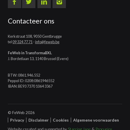
Contacteer ons
Kerkstraat 108, 9050 Gentbrugge
tel
09 324 77 71
-
info@feweb.be
FeWeb in TransformaBXL
J. Bordetlaan 13, 1140 Brussel (Evere)
BTW: 0861.946.552
Peppol ID: 0208:0861946552
IBAN: BE93 7370 1064 3367
© FeWeb 2026
Privacy
Disclaimer
Cookies
Algemene voorwaarden
Website created and supported by
Starring Jane
&
Procurios