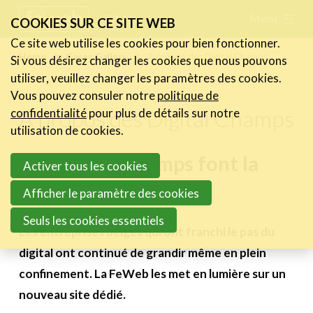
Skip
Menu
FR
NL
COOKIES SUR CE SITE WEB
links
Ce site web utilise les cookies pour bien fonctionner.
Actualités
Home
Cases Gallery
A propos des Digital Champs
Si vous désirez changer les cookies que nous pouvons
Jump
utiliser, veuillez changer les paramètres des cookies.
to
Activités
Vous pouvez consuler notre
politique de
navigation
A propos des Digital Champs
Cases Gallery
confidentialité
pour plus de détails sur notre
Jump
utilisation de cookies.
Expertise
to
Les Digital Champs font la
Activer tous les cookies
main
Le Toolbox
différence
content
Afficher le paramètre des cookies
Annuaire prestataires
Seuls les cookies essentiels
A propos
Les entreprises belges qui ont franchi le pas du
digital ont continué de grandir même en plein
Recherch
Account
Become a member
confinement. La FeWeb les met en lumière sur un
nouveau site dédié.