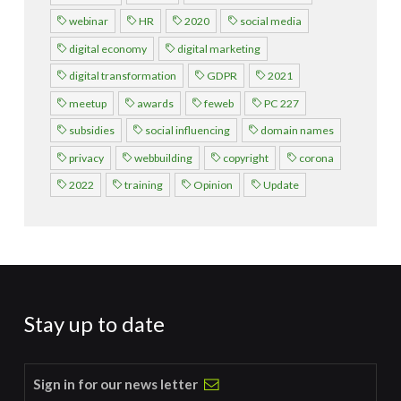
webinar
HR
2020
social media
digital economy
digital marketing
digital transformation
GDPR
2021
meetup
awards
feweb
PC 227
subsidies
social influencing
domain names
privacy
webbuilding
copyright
corona
2022
training
Opinion
Update
Stay up to date
Sign in for our news letter