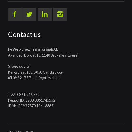
Contact us
FeWeb chez TransformaBXL
Avenue J. Bordet 13, 1140 Bruxelles (Evere)
Siège social
Kerkstraat 108, 9050 Gentbrugge
tél
09 324 77 71
-
info@feweb.be
TVA: 0861.946.552
Peppol ID: 0208:0861946552
IBAN: BE93 7370 1064 3367