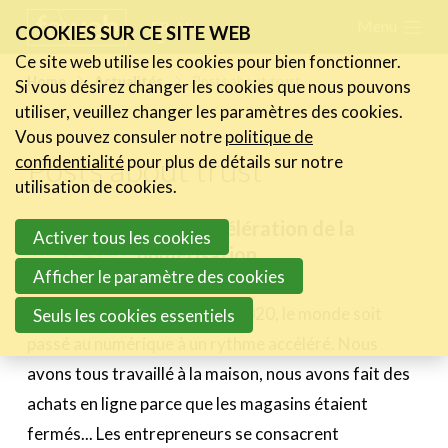
Skip
Menu
FR
NL
COOKIES SUR CE SITE WEB
links
Ce site web utilise les cookies pour bien fonctionner.
Actualités
Home
Actualités
Posts about trust
Si vous désirez changer les cookies que nous pouvons
Jump
utiliser, veuillez changer les paramètres des cookies.
Les nouvelles du secteur
to
Vous pouvez consuler notre
politique de
Les FeWeb Vidéos
navigation
Posts about trust
confidentialité
pour plus de détails sur notre
Les Cases des membres
Jump
utilisation de cookies.
Les Jobs dans le secteur
to
2020: accélération de la
Activer tous les cookies
main
numérisation
Activités
content
Afficher le paramètre des cookies
2 avril 2021
Cases Gallery
Il n'est pas surprenant qu'en 2020, le monde soit
Seuls les cookies essentiels
Expertise
passé au numérique à un rythme accéléré. Nous
avons tous travaillé à la maison, nous avons fait des
Le Toolbox
achats en ligne parce que les magasins étaient
Annuaire prestataires
fermés... Les entrepreneurs se consacrent