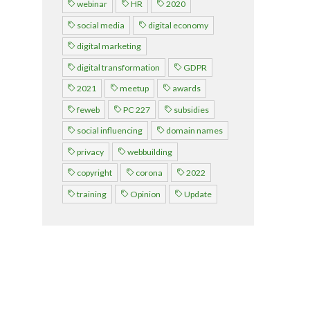
webinar
HR
2020
A propos
social media
digital economy
digital marketing
Recherch
Account
Become a member
digital transformation
GDPR
2021
meetup
awards
feweb
PC 227
subsidies
social influencing
domain names
privacy
webbuilding
copyright
corona
2022
training
Opinion
Update