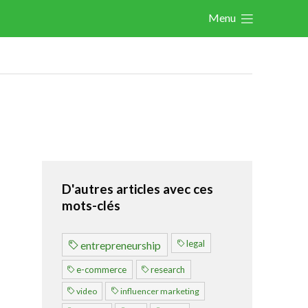
Menu
Actualités
Les nouvelles du secteur
Les FeWeb Vidéos
Les Cases des membres
Les Jobs dans le secteur
Activités
D'autres articles avec ces
mots-clés
Cases Gallery
Expertise
legal
entrepreneurship
Le Toolbox
e-commerce
research
Annuaire prestataires
video
influencer marketing