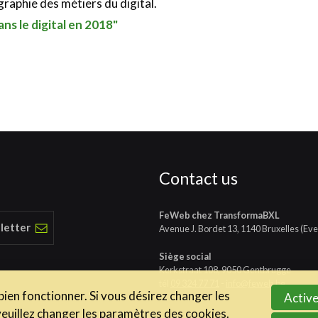
graphie des métiers du digital.
ans le digital en 2018"
Contact us
FeWeb chez TransformaBXL
 letter
Avenue J. Bordet 13, 1140 Bruxelles (Eve
Siège social
Kerkstraat 108, 9050 Gentbrugge
tél
09 324 77 71
-
info@feweb.be
 bien fonctionner. Si vous désirez changer les
Active
veuillez changer les paramètres des cookies.