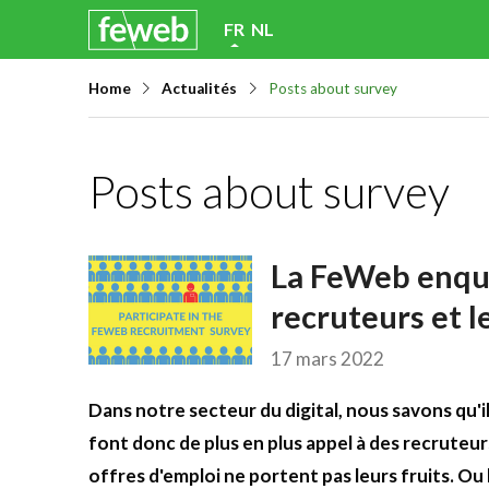
Skip
FR
NL
links
Home
Actualités
Posts about survey
Jump
to
navigation
Posts about survey
Jump
to
main
La FeWeb enquê
content
recruteurs et l
17 mars 2022
Dans notre secteur du digital, nous savons qu'il
font donc de plus en plus appel à des recruteur
offres d'emploi ne portent pas leurs fruits. Ou 