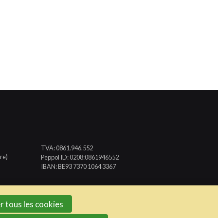
TVA: 0861.946.552
re)
Peppol ID: 0208:0861946552
IBAN: BE93 7370 1064 3367
r tous les cookies