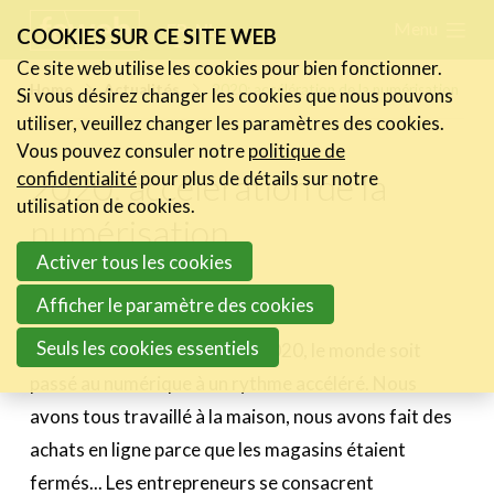
Skip
Menu
FR
NL
COOKIES SUR CE SITE WEB
links
Ce site web utilise les cookies pour bien fonctionner.
Actualités
Home
Actualités
2020: accélération de la numérisation
Si vous désirez changer les cookies que nous pouvons
Jump
utiliser, veuillez changer les paramètres des cookies.
Les nouvelles du secteur
to
Vous pouvez consuler notre
politique de
Les FeWeb Vidéos
navigation
2020: accélération de la
confidentialité
pour plus de détails sur notre
Les Cases des membres
Jump
utilisation de cookies.
numérisation
Les Jobs dans le secteur
to
Activer tous les cookies
main
Activités
content
2 avril 2021
Afficher le paramètre des cookies
Cases Gallery
Seuls les cookies essentiels
Il n'est pas surprenant qu'en 2020, le monde soit
Expertise
passé au numérique à un rythme accéléré. Nous
avons tous travaillé à la maison, nous avons fait des
Le Toolbox
achats en ligne parce que les magasins étaient
Annuaire prestataires
fermés... Les entrepreneurs se consacrent