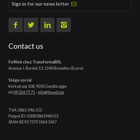
Sign in for our news letter
Contact us
FeWeb chez TransformaBXL
Avenue J. Bordet 13, 1140 Bruxelles (Evere)
Siège social
Kerkstraat 108, 9050 Gentbrugge
tél
09 324 77 71
-
info@feweb.be
TVA: 0861.946.552
Peppol ID: 0208:0861946552
IBAN: BE93 7370 1064 3367