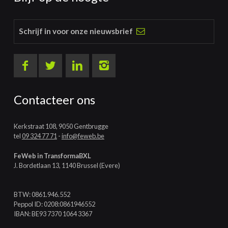
Schrijf in voor onze nieuwsbrief
Contacteer ons
Kerkstraat 108, 9050 Gentbrugge
tel
09 324 77 71
-
info@feweb.be
FeWeb in TransformaBXL
J. Bordetlaan 13, 1140 Brussel (Evere)
BTW: 0861.946.552
Peppol ID: 0208:0861946552
IBAN: BE93 7370 1064 3367