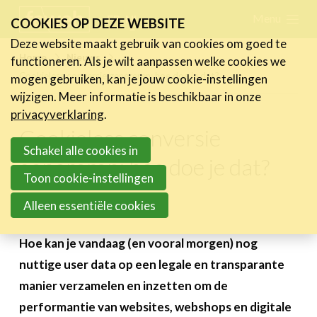
Skip
Menu
FR
NL
COOKIES OP DEZE WEBSITE
links
Deze website maakt gebruik van cookies om goed te
Nieuws
Home
Nieuws
functioneren. Als je wilt aanpassen welke cookies we
Jump
Cookieless conversie genereren: hoe doe je dat?
mogen gebruiken, kan je jouw cookie-instellingen
Nieuwsberichten
to
wijzigen. Meer informatie is beschikbaar in onze
FeWeb Videos
navigation
privacyverklaring
.
Cases van de leden
Jump
Cookieless conversie
Jobs in de sector
to
Schakel alle cookies in
genereren: hoe doe je dat?
main
Toon cookie-instellingen
Activiteiten
content
Alleen essentiële cookies
8 maart 2022
Cases
Expertise
Hoe kan je vandaag (en vooral morgen) nog
nuttige user data op een legale en transparante
Toolbox
manier verzamelen en inzetten om de
Bedrijvenzoeker
performantie van websites, webshops en digitale