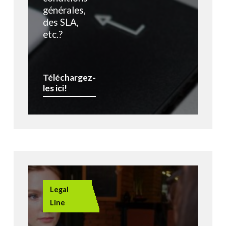
générales,
des SLA,
etc.?
Téléchargez-
les ici!
Legal
Line