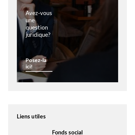
Avez-vous
une
question
juridique?
Posez-la
ici!
Liens utiles
Fonds social