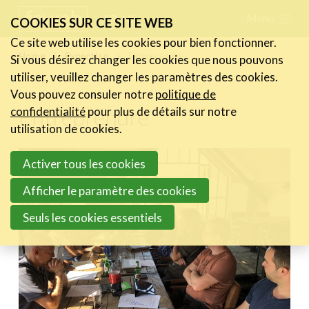
Skip
Menu
FR
NL
COOKIES SUR CE SITE WEB
links
Ce site web utilise les cookies pour bien fonctionner.
Actualités
Home
Expertise
Entreprendre
Si vous désirez changer les cookies que nous pouvons
Jump
utiliser, veuillez changer les paramètres des cookies.
to
Activités
Vous pouvez consuler notre
politique de
navigation
Entreprendre
Cases Gallery
confidentialité
pour plus de détails sur notre
Jump
utilisation de cookies.
Expertise
to
Entreprendre
Activer tous les cookies
main
Entreprendre et les RH
content
Afficher le paramètre des cookies
Entreprendre & Aides
Financières
Seuls les cookies essentiels
Accessibilité et inclusion
Marketing de contenu &
d'influence