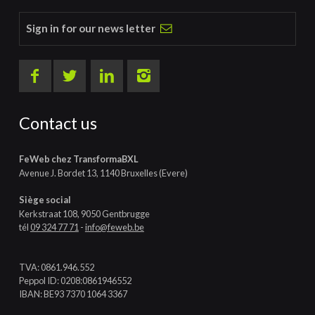
Sign in for our news letter
Contact us
FeWeb chez TransformaBXL
Avenue J. Bordet 13, 1140 Bruxelles (Evere)
Siège social
Kerkstraat 108, 9050 Gentbrugge
tél
09 324 77 71
-
info@feweb.be
TVA: 0861.946.552
Peppol ID: 0208:0861946552
IBAN: BE93 7370 1064 3367