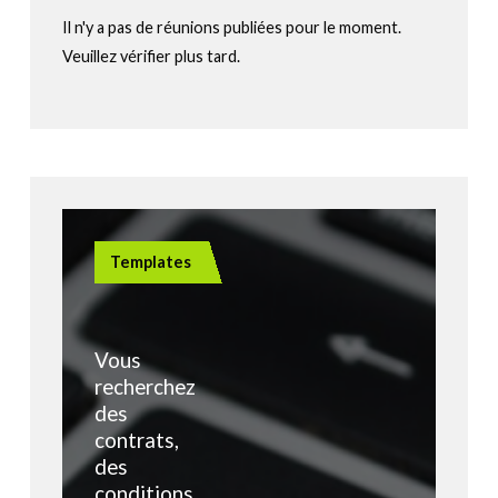
Il n'y a pas de réunions publiées pour le moment.
Veuillez vérifier plus tard.
Templates
Vous
recherchez
des
contrats,
des
conditions