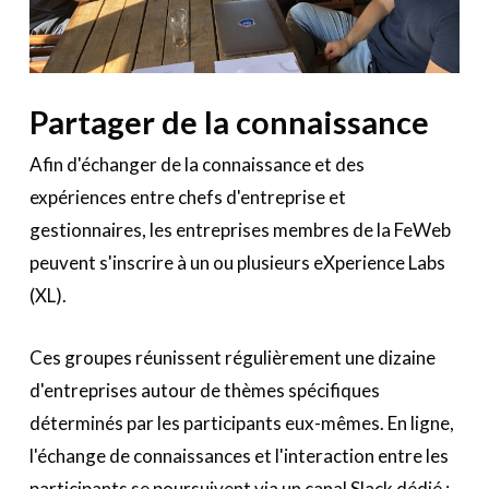
Le Toolbox
Annuaire prestataires
A propos
Partager de la connaissance
Recherch
Account
Become a member
Afin d'échanger de la connaissance et des
expériences entre chefs d'entreprise et
gestionnaires, les entreprises membres de la FeWeb
peuvent s'inscrire à un ou plusieurs eXperience Labs
(XL).
Ces groupes réunissent régulièrement une dizaine
d'entreprises autour de thèmes spécifiques
déterminés par les participants eux-mêmes. En ligne,
l'échange de connaissances et l'interaction entre les
participants se poursuivent via un canal Slack dédié :