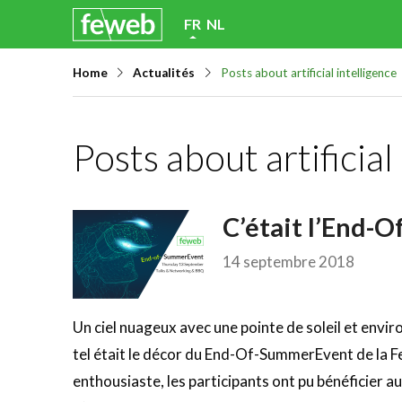
Skip
FR
NL
links
Home
Actualités
Posts about artificial intelligence
Jump
to
navigation
Posts about artificial
Jump
to
main
C’était l’End-
content
14 septembre 2018
Un ciel nuageux avec une pointe de soleil et envi
tel était le décor du End-Of-SummerEvent de la F
enthousiaste, les participants ont pu bénéficier