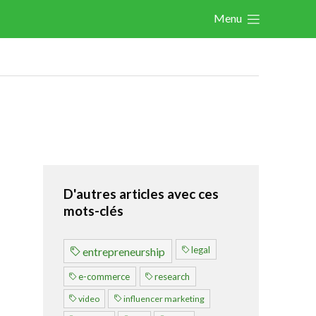
Menu
Actualités
Les nouvelles du secteur
Les FeWeb Vidéos
Les Cases des membres
Les Jobs dans le secteur
Activités
D'autres articles avec ces
mots-clés
Cases Gallery
Expertise
legal
entrepreneurship
Le Toolbox
e-commerce
research
Annuaire prestataires
video
influencer marketing