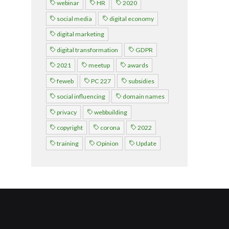
webinar
HR
2020
A propos
social media
digital economy
digital marketing
Recherch
Account
Become a member
digital transformation
GDPR
2021
meetup
awards
feweb
PC 227
subsidies
social influencing
domain names
privacy
webbuilding
copyright
corona
2022
training
Opinion
Update