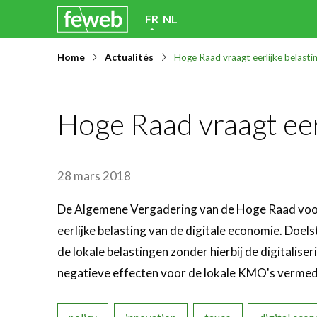
Skip
FR
NL
links
Home
Actualités
Hoge Raad vraagt eerlijke belasti
Jump
to
navigation
Hoge Raad vraagt eer
Jump
to
main
28 mars 2018
content
De Algemene Vergadering van de Hoge Raad voor
eerlijke belasting van de digitale economie. Doelst
de lokale belastingen zonder hierbij de digitalis
negatieve effecten voor de lokale KMO's verme