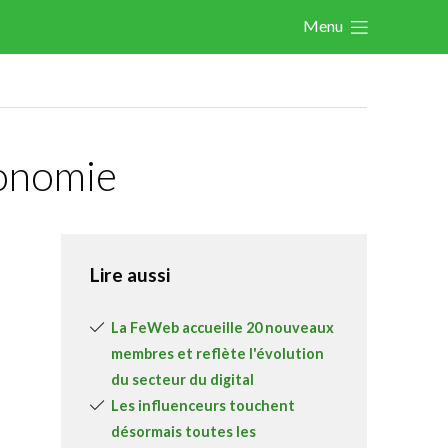
Menu
Actualités
Les nouvelles du secteur
Les FeWeb Vidéos
conomie
Les Cases des membres
Les Jobs dans le secteur
Activités
Lire aussi
Cases Gallery
La FeWeb accueille 20 nouveaux
Expertise
membres et reflète l'évolution
du secteur du digital
Le Toolbox
Les influenceurs touchent
Annuaire prestataires
désormais toutes les