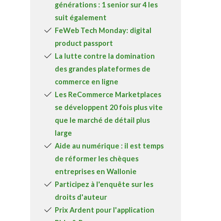
générations : 1 senior sur 4 les
A propos
suit également
FeWeb Tech Monday: digital
Recherch
Account
Become a member
product passport
La lutte contre la domination
des grandes plateformes de
commerce en ligne
Les ReCommerce Marketplaces
se développent 20 fois plus vite
que le marché de détail plus
large
Aide au numérique : il est temps
de réformer les chèques
entreprises en Wallonie
Participez à l'enquête sur les
droits d'auteur
Prix Ardent pour l'application