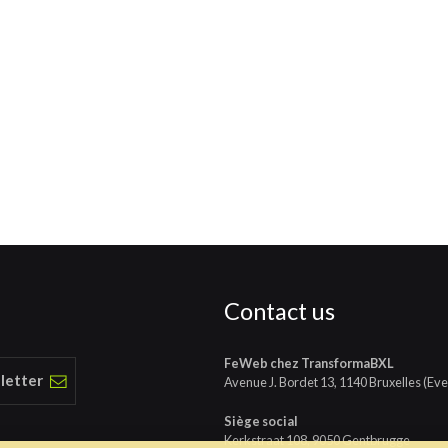
Contact us
FeWeb chez TransformaBXL
 letter
Avenue J. Bordet 13, 1140 Bruxelles (Eve
Siège social
Kerkstraat 108, 9050 Gentbrugge