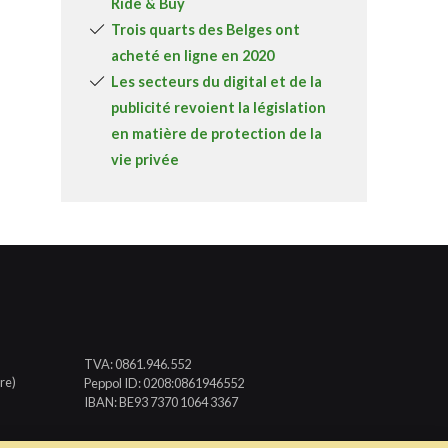
Ride & Buy
Trois quarts des Belges ont
acheté en ligne en 2020
Les secteurs du digital et de la
publicité revoient la législation
en matière de protection de la
vie privée
TVA: 0861.946.552
re)
Peppol ID: 0208:0861946552
IBAN: BE93 7370 1064 3367