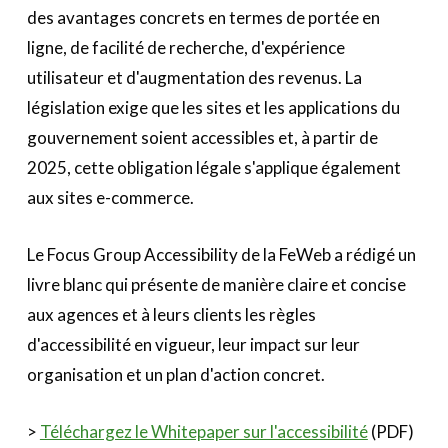
Le Toolbox
des avantages concrets en termes de portée en
Annuaire prestataires
ligne, de facilité de recherche, d'expérience
utilisateur et d'augmentation des revenus. La
A propos
législation exige que les sites et les applications du
gouvernement soient accessibles et, à partir de
Recherch
Account
Become a member
2025, cette obligation légale s'applique également
aux sites e-commerce.
Le Focus Group Accessibility de la FeWeb a rédigé un
livre blanc qui présente de manière claire et concise
aux agences et à leurs clients les règles
d'accessibilité en vigueur, leur impact sur leur
organisation et un plan d'action concret.
>
Téléchargez le Whitepaper sur l'accessibilité
(PDF)