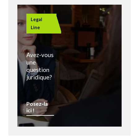
Legal
Line
Avez-vous
une
question
juridique?
Posez-la
ici !