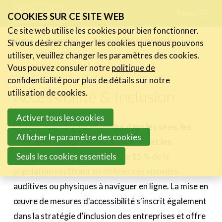
Skip
Menu
FR
NL
COOKIES SUR CE SITE WEB
links
Ce site web utilise les cookies pour bien fonctionner.
Actualités
Home
Expertise
Accessibilité et inclusion
Si vous désirez changer les cookies que nous pouvons
Jump
Accessibilité & Inclusion
utiliser, veuillez changer les paramètres des cookies.
to
Activités
Vous pouvez consuler notre
politique de
navigation
Cases Gallery
confidentialité
pour plus de détails sur notre
Jump
Accessibilité & Inclusion
utilisation de cookies.
Expertise
to
Entreprendre
Activer tous les cookies
main
L'intégration de
l'accessibilité dans les sites, les
Entreprendre et les RH
content
Afficher le paramètre des cookies
boutiques en ligne, les applications et les
Entreprendre & Aides
Financières
Seuls les cookies essentiels
communications digitales
aide 15 % de la
Accessibilité et inclusion
population souffrant de déficiences visuelles,
Marketing de contenu &
auditives ou physiques à naviguer en ligne. La mise en
d'influence
œuvre de mesures d'accessibilité s'inscrit également
dans la stratégie d'inclusion des entreprises et offre