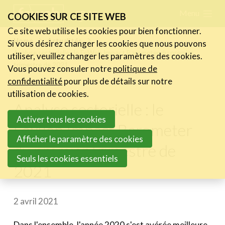
Skip
Menu
FR
NL
COOKIES SUR CE SITE WEB
links
Ce site web utilise les cookies pour bien fonctionner.
Actualités
Home
Actualités
Si vous désirez changer les cookies que nous pouvons
Jump
Analyse sectorielle : le FeWeb Impact Barometer du premier
utiliser, veuillez changer les paramètres des cookies.
Les nouvelles du secteur
to
trimestre de 2021
Vous pouvez consuler notre
politique de
Les FeWeb Vidéos
navigation
confidentialité
pour plus de détails sur notre
Les Cases des membres
Jump
utilisation de cookies.
Les Jobs dans le secteur
Analyse sectorielle : le
to
Activer tous les cookies
main
FeWeb Impact Barometer
Activités
content
Afficher le paramètre des cookies
du premier trimestre de
Cases Gallery
Seuls les cookies essentiels
2021
Expertise
Le Toolbox
2 avril 2021
Annuaire prestataires
Dans l'ensemble, l'année 2020 s'est avérée meilleure