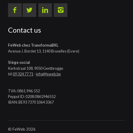
Contact us
FeWeb chez TransformaBXL
Avenue J. Bordet 13, 1140 Bruxelles (Evere)
Siège social
Kerkstraat 108, 9050 Gentbrugge
tél
09 324 77 71
-
info@feweb.be
TVA: 0861.946.552
Peppol ID: 0208:0861946552
IBAN: BE93 7370 1064 3367
© FeWeb 2026