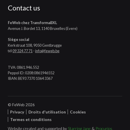
Contact us
FeWeb chez TransformaBXL
Avenue J. Bordet 13, 1140 Bruxelles (Evere)
Siège social
Kerkstraat 108, 9050 Gentbrugge
tél
09 324 77 71
-
info@feweb.be
TVA: 0861.946.552
Peppol ID: 0208:0861946552
IBAN: BE93 7370 1064 3367
© FeWeb 2026
Privacy
Droits d'utilisation
Cookies
Termes et conditions
Website created and supported by
Starring Jane
&
Procurios