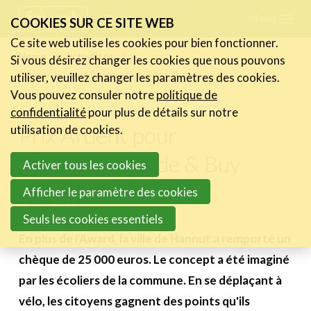
Skip
Menu
FR
NL
COOKIES SUR CE SITE WEB
links
Ce site web utilise les cookies pour bien fonctionner.
Actualités
Home
Actualités
Si vous désirez changer les cookies que nous pouvons
Jump
Prix Ardent pour l'application Ride & Buy
utiliser, veuillez changer les paramètres des cookies.
Les nouvelles du secteur
to
Vous pouvez consuler notre
politique de
Les FeWeb Vidéos
navigation
confidentialité
pour plus de détails sur notre
Les Cases des membres
Jump
Prix Ardent pour
utilisation de cookies.
Les Jobs dans le secteur
to
l'application Ride & Buy
Activer tous les cookies
main
Activités
content
Afficher le paramètre des cookies
1 avril 2022
Cases Gallery
Seuls les cookies essentiels
Expertise
En plus de l'Award, la ville de Hannut a remporté un
chèque de 25 000 euros. Le concept a été imaginé
Le Toolbox
par les écoliers de la commune. En se déplaçant à
Annuaire prestataires
vélo, les citoyens gagnent des points qu'ils