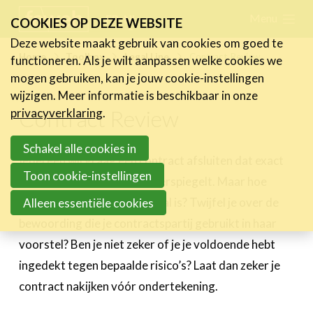
Skip
Menu
FR
NL
COOKIES OP DEZE WEBSITE
links
Deze website maakt gebruik van cookies om goed te
Nieuws
Home
Toolbox
Legal Line
Contract Review
functioneren. Als je wilt aanpassen welke cookies we
Jump
mogen gebruiken, kan je jouw cookie-instellingen
to
Activiteiten
wijzigen. Meer informatie is beschikbaar in onze
navigation
Contract Review
Cases
privacyverklaring
.
Jump
Expertise
to
Schakel alle cookies in
Iedereen wil graag een contract afsluiten dat exact
main
Toolbox
Toon cookie-instellingen
de gemaakte afspraken weerspiegelt. Maar hoe
content
Kenniscentrum
weet je zeker of dat het geval is? Twijfel je over de
Alleen essentiële cookies
eXperience Labs
bewoording die je contractspartij gebruikt in haar
Legal Line
voorstel? Ben je niet zeker of je je voldoende hebt
HR Line
ingedekt tegen bepaalde risico’s? Laat dan zeker je
FeWeb Verzekering
contract nakijken vóór ondertekening.
Jobs & Stages
Tools Corner