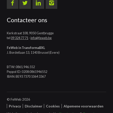
Contacteer ons
Kerkstraat 108, 9050 Gentbrugge
tel
09 324 77 71
-
info@feweb.be
FeWeb in TransformaBXL
J. Bordetlaan 13, 1140 Brussel (Evere)
BTW: 0861.946.552
Peppol ID: 0208:0861946552
IBAN: BE93 7370 1064 3367
© FeWeb 2026
Privacy
Disclaimer
Cookies
Algemene voorwaarden