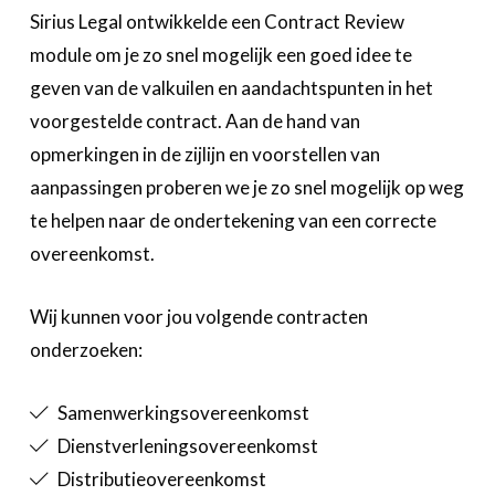
Sirius Legal ontwikkelde een Contract Review
Business Center
module om je zo snel mogelijk een goed idee te
Ask The Expert
geven van de valkuilen en aandachtspunten in het
voorgestelde contract. Aan de hand van
Bedrijvenzoeker
opmerkingen in de zijlijn en voorstellen van
Over FeWeb
aanpassingen proberen we je zo snel mogelijk op weg
te helpen naar de ondertekening van een correcte
Zoeken
Account
Lid worden
overeenkomst.
Wij kunnen voor jou volgende contracten
onderzoeken:
Samenwerkingsovereenkomst
Dienstverleningsovereenkomst
Distributieovereenkomst