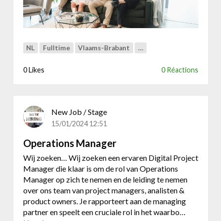
l
i
n
e
NL
Fulltime
Vlaams-Brabant
…
C
o
0 Likes
0 Réactions
n
s
u
l
New Job / Stage
t
15/01/2024 12:51
a
n
Operations Manager
t
Wij zoeken… Wij zoeken een ervaren Digital Project
Manager die klaar is om de rol van Operations
Manager op zich te nemen en de leiding te nemen
over ons team van project managers, analisten &
product owners. Je rapporteert aan de managing
partner en speelt een cruciale rol in het waarbo…