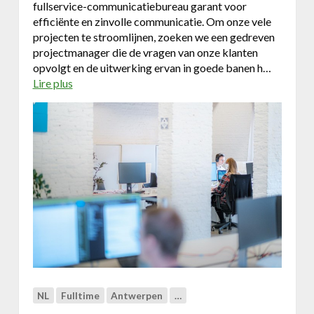
fullservice-communicatiebureau garant voor
Business Center
efficiënte en zinvolle communicatie. Om onze vele
projecten te stroomlijnen, zoeken we een gedreven
projectmanager die de vragen van onze klanten
Annuaire prestataires
opvolgt en de uitwerking ervan in goede banen h…
Lire plus
a
A propos
b
o
u
Recherch
Account
Become a member
t
s
e
n
i
o
r
p
r
o
NL
Fulltime
Antwerpen
…
j