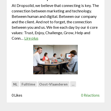
r
At Dropsolid, we believe that connecting is key. The
connection between marketing and technology.
Between human and digital. Between our company
and the client. And not to forget, the connection
between you and us. We live each day by our 6 core
values: Trust, Enjoy, Challenge, Grow, Help and
Conn…
Lire plus
a
b
o
u
t
F
u
n
c
NL
Fulltime
Oost-Vlaanderen
…
t
i
0 Likes
0 Réactions
o
n
a