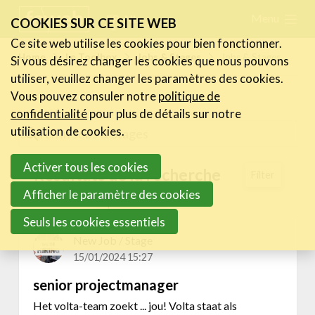
Skip
Menu
FR
NL
COOKIES SUR CE SITE WEB
links
Ce site web utilise les cookies pour bien fonctionner.
Actualités
Home
Le Toolbox
Jobs & Stages
Jobs & Stages
Si vous désirez changer les cookies que nous pouvons
Jump
utiliser, veuillez changer les paramètres des cookies.
to
Activités
Vous pouvez consuler notre
politique de
navigation
Cases Gallery
confidentialité
pour plus de détails sur notre
Jump
utilisation de cookies.
Expertise
to
Activer tous les cookies
main
Le Toolbox
Résultats de la recherche
Filter
content
Centre de connaissance
Afficher le paramètre des cookies
Filtered on:
Operations
eXperience Labs
Seuls les cookies essentiels
La Legal Line
New Job / Stage
La HR Line
15/01/2024 15:27
L'assurance de la FeWeb
senior projectmanager
Jobs & Stages
Het volta-team zoekt ... jou! Volta staat als
Tools Corner