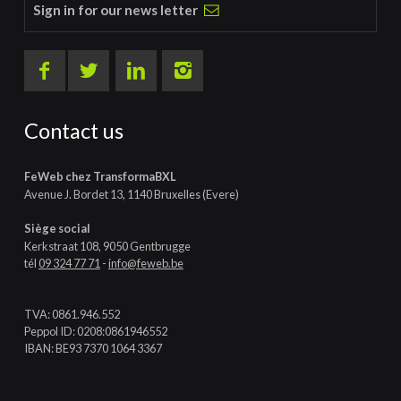
Sign in for our news letter
Contact us
FeWeb chez TransformaBXL
Avenue J. Bordet 13, 1140 Bruxelles (Evere)
Siège social
Kerkstraat 108, 9050 Gentbrugge
tél
09 324 77 71
-
info@feweb.be
TVA: 0861.946.552
Peppol ID: 0208:0861946552
IBAN: BE93 7370 1064 3367