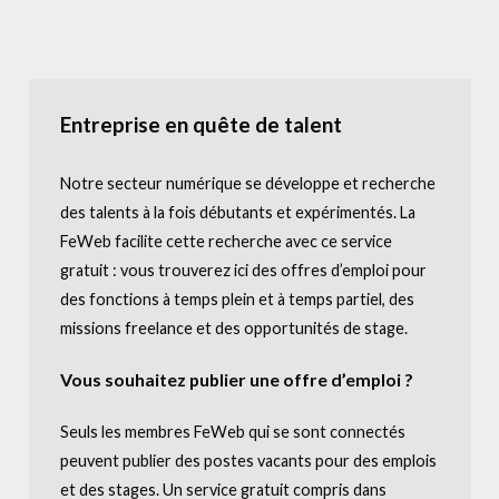
l
A
n
a
l
Entreprise en quête de talent
y
s
Notre secteur numérique se développe et recherche
t
des talents à la fois débutants et expérimentés. La
FeWeb facilite cette recherche avec ce service
gratuit : vous trouverez ici des offres d’emploi pour
des fonctions à temps plein et à temps partiel, des
missions freelance et des opportunités de stage.
Vous souhaitez publier une offre d’emploi ?
Seuls les membres FeWeb qui se sont connectés
peuvent publier des postes vacants pour des emplois
et des stages. Un service gratuit compris dans