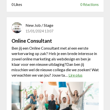
e
0 Likes
0 Réactions
c
t
m
a
New Job / Stage
n
15/01/2024 13:07
a
g
Online Consultant
e
Ben jij een Online Consultant met al een eerste
r
werkervaring op zak? Heb je een brede interesse in
zowel online marketing als webdesign en ben je
klaar voor een nieuwe uitdaging?Dan ben jij
misschien wel de nieuwe collega die we zoeken! Wat
verwachten we van jou? Jouw ta…
Lire plus
a
b
o
u
t
O
n