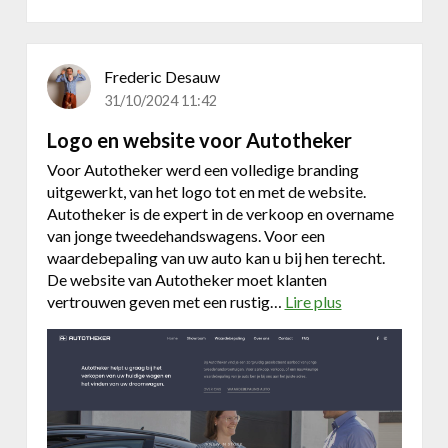
n
d
i
n
Frederic Desauw
g
31/10/2024 11:42
e
n
Logo en website voor Autotheker
w
Voor Autotheker werd een volledige branding
e
uitgewerkt, van het logo tot en met de website.
b
Autotheker is de expert in de verkoop en overname
s
van jonge tweedehandswagens. Voor een
i
waardebepaling van uw auto kan u bij hen terecht.
t
De website van Autotheker moet klanten
e
vertrouwen geven met een rustig…
Lire plus
a
T
b
W
o
I
u
t
L
o