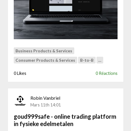
s
i
e
k
e
S
E
O
Business Products & Services
n
Consumer Products & Services
B-to-B
…
a
a
0 Likes
0 Réactions
r
v
i
n
Robin Vanbriel
d
Mars 11th 14:01
b
a
goud999safe - online trading platform
a
in fysieke edelmetalen
r