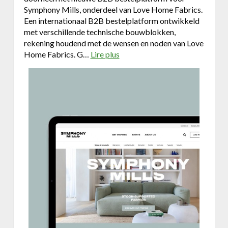
d
Symphony Mills, onderdeel van Love Home Fabrics.
e
Een internationaal B2B bestelplatform ontwikkeld
r
met verschillende technische bouwblokken,
z
rekening houdend met de wensen en noden van Love
o
Home Fabrics. G…
Lire plus
a
e
b
k
o
e
u
n
t
D
u
o
&
S
y
m
p
h
o
n