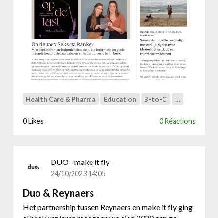
t
W
e
b
s
i
t
e
v
Health Care & Pharma
Education
B-to-C
…
o
o
0 Likes
0 Réactions
r
M
C
DUO - make it fly
24/10/2023 14:05
Duo & Reynaers
Het partnership tussen Reynaers en make it fly ging
al heel wat jaren mee toen we eind 2020 een go