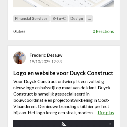
e
b
-
o
o
t
Financial Services
B-to-C
Design
…
n
s
l
0 Likes
0 Réactions
i
n
e
Frederic Desauw
t
r
19/10/2025 12:33
a
Logo en website voor Duyck Construct
d
i
Voor Duyck Construct ontwierp ik een volledig
n
nieuw logo en huisstijl op maat van de klant. Duyck
g
Construct is namelijk gespecialiseerd in
p
bouwcoördinatie en projectontwikkeling in Oost-
l
Vlaanderen . De nieuwe branding sluit hier perfect
a
bij aan. Het logo kreeg een strak, modern …
Lire plus
a
t
b
f
o