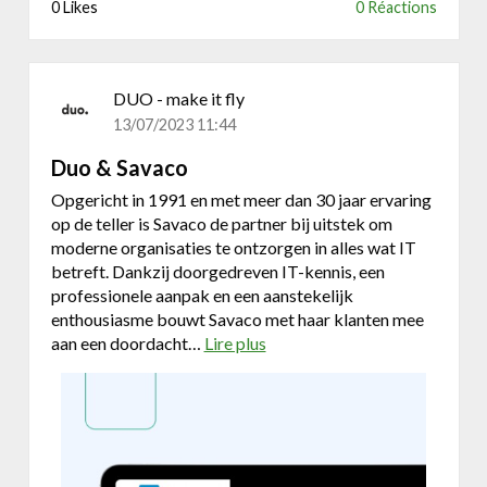
0 Likes
0 Réactions
DUO - make it fly
13/07/2023 11:44
Duo & Savaco
Opgericht in 1991 en met meer dan 30 jaar ervaring
op de teller is Savaco de partner bij uitstek om
moderne organisaties te ontzorgen in alles wat IT
betreft. Dankzij doorgedreven IT-kennis, een
professionele aanpak en een aanstekelijk
enthousiasme bouwt Savaco met haar klanten mee
aan een doordacht…
Lire plus
a
b
o
u
t
D
u