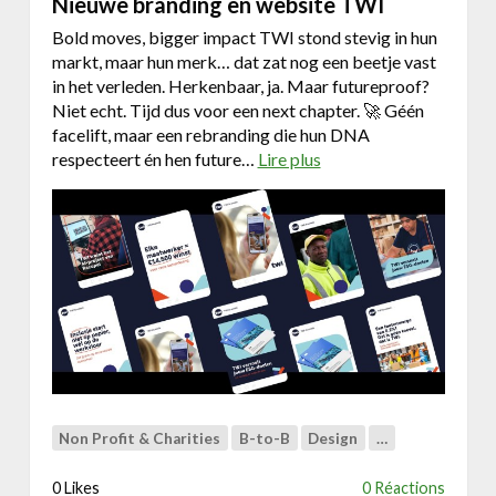
Nieuwe branding en website TWI
l
u
e
y
Bold moves, bigger impact TWI stond stevig in hun
n
c
markt, maar hun merk… dat zat nog een beetje vast
k
in het verleden. Herkenbaar, ja. Maar futureproof?
C
Niet echt. Tijd dus voor een next chapter. 🚀 Géén
o
facelift, maar een rebranding die hun DNA
n
respecteert én hen future…
Lire plus
a
s
b
t
o
r
u
u
t
c
N
t
i
e
u
w
e
b
Non Profit & Charities
B-to-B
Design
…
r
a
0 Likes
0 Réactions