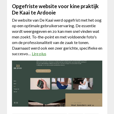
c
Opgefriste website voor kine praktijk
h
De Kaai te Ardooie
n
De website van De Kaai werd opgefrist met het oog
i
op een optimale gebruikerservaring. De essentie
c
wordt weergegeven en zo kan men snel vinden wat
s
men zoekt. To-the-point en met voldoende foto's
om de professionaliteit van de zaak te tonen.
Daarnaast werd ook een zeer gerichte, specifieke en
succesvo…
Lire plus
a
b
o
u
t
O
p
g
e
f
r