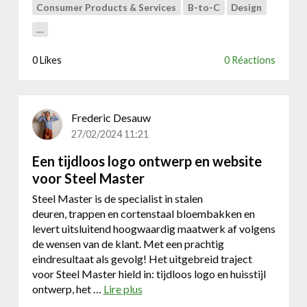
i
Consumer Products & Services
B-to-C
Design
s
…
t
e
0 Likes
0 Réactions
w
e
b
s
Frederic Desauw
i
27/02/2024 11:21
t
e
Een tijdloos logo ontwerp en website
v
voor Steel Master
o
Steel Master is de specialist in stalen
o
deuren, trappen en cortenstaal bloembakken en
r
levert uitsluitend hoogwaardig maatwerk af volgens
k
de wensen van de klant. Met een prachtig
i
eindresultaat als gevolg! Het uitgebreid traject
n
voor Steel Master hield in: tijdloos logo en huisstijl
e
ontwerp, het …
Lire plus
a
p
b
r