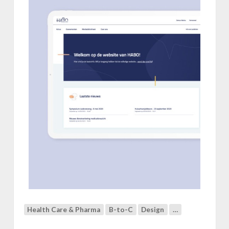
D
u
o
&
H
A
B
O
Health Care & Pharma
B-to-C
Design
…