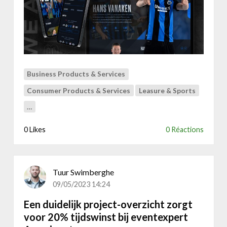
D
e
k
r
a
c
h
Business Products & Services
t
Consumer Products & Services
Leasure & Sports
v
a
…
n
g
0 Likes
0 Réactions
e
b
r
u
Tuur Swimberghe
i
09/05/2023 14:24
k
Een duidelijk project-overzicht zorgt
e
voor 20% tijdswinst bij eventexpert
r
s