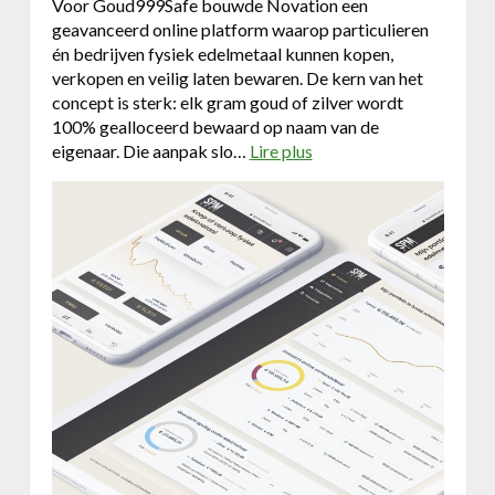
Voor Goud999Safe bouwde Novation een
h
geavanceerd online platform waarop particulieren
e
én bedrijven fysiek edelmetaal kunnen kopen,
i
verkopen en veilig laten bewaren. De kern van het
d
concept is sterk: elk gram goud of zilver wordt
i
100% gealloceerd bewaard op naam van de
n
eigenaar. Die aanpak slo…
Lire plus
a
G
b
o
o
o
u
g
t
l
g
e
o
é
u
n
d
A
9
I
9
-
9
c
s
h
a
a
f
t