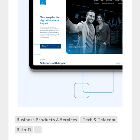
o
&
S
a
v
a
c
o
Business Products & Services
Tech & Telecom
B-to-B
…