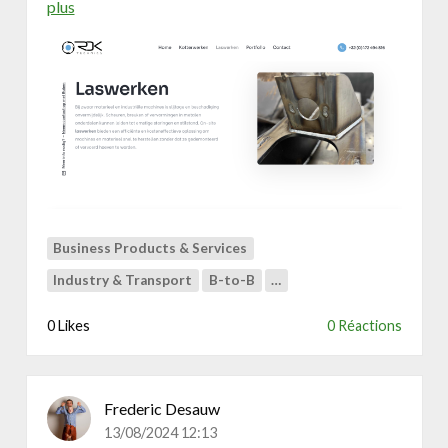
plus
a
e
b
k
o
e
u
r
t
W
e
b
s
i
t
e
Business Products & Services
v
Industry & Transport
B-to-B
…
o
o
0 Likes
0 Réactions
r
R
D
K
Frederic Desauw
T
13/08/2024 12:13
e