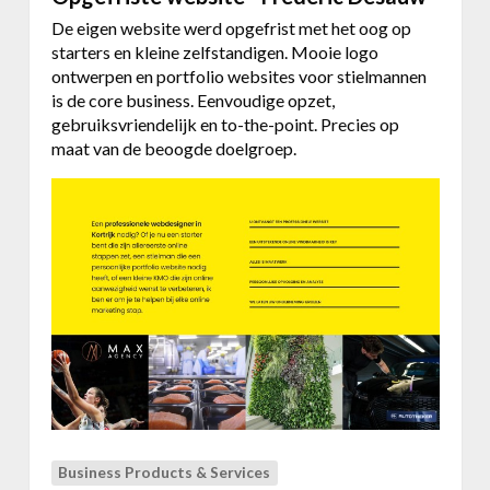
t
e
De eigen website werd opgefrist met het oog op
w
starters en kleine zelfstandigen. Mooie logo
e
ontwerpen en portfolio websites voor stielmannen
r
is de core business. Eenvoudige opzet,
p
gebruiksvriendelijk en to-the-point. Precies op
e
maat van de beoogde doelgroep.
n
w
e
b
s
i
t
e
v
o
o
r
S
t
Business Products & Services