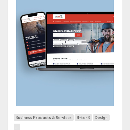
u
o
&
P
r
o
@
W
o
r
k
Business Products & Services
B-to-B
Design
…