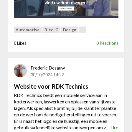
g
o
e
n
w
Automotive
B-to-C
Design
…
e
b
0 Likes
0 Réactions
s
i
t
e
Frederic Desauw
v
30/10/2024 14:22
o
Website voor RDK Technics
o
r
RDK Technics biedt een mobiele service aan in
A
kotterwerken, laswerken en oplassen van slijtvaste
u
lagen. Als specialist komt hij bij de klant ter plaatse
t
op de werf om de nodige herstellingen uit te voeren.
o
Er is naast het logo en de huisstijl, een mooie en
t
gebruiksvriendelijke website ontworpen om z…
Lire
h