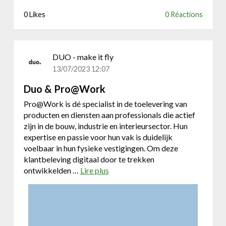
w
0 Likes
0 Réactions
DUO - make it fly
13/07/2023 12:07
Duo & Pro@Work
Pro@Work is dé specialist in de toelevering van
producten en diensten aan professionals die actief
zijn in de bouw, industrie en interieursector. Hun
expertise en passie voor hun vak is duidelijk
voelbaar in hun fysieke vestigingen. Om deze
klantbeleving digitaal door te trekken
ontwikkelden …
Lire plus
a
b
o
u
t
D