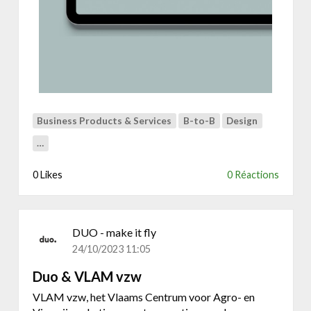
y
M
i
l
l
s
Business Products & Services
B-to-B
Design
…
0 Likes
0 Réactions
DUO - make it fly
24/10/2023 11:05
Duo & VLAM vzw
VLAM vzw, het Vlaams Centrum voor Agro- en