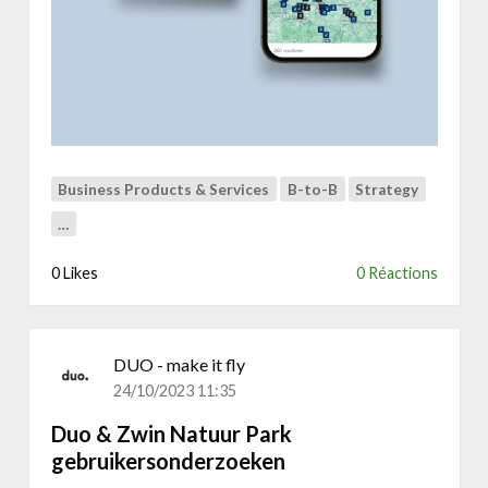
s
Business Products & Services
B-to-B
Strategy
…
0 Likes
0 Réactions
DUO - make it fly
24/10/2023 11:35
Duo & Zwin Natuur Park
gebruikersonderzoeken