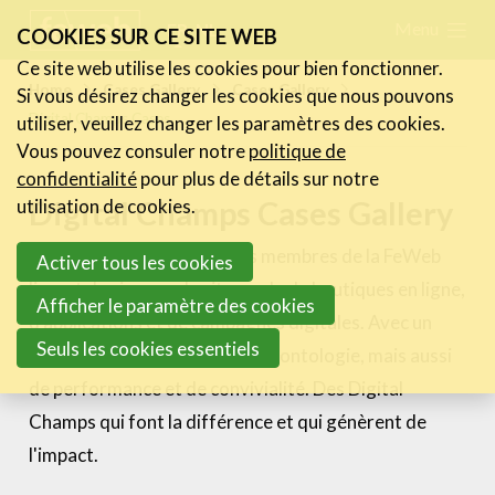
Skip
Menu
FR
NL
COOKIES SUR CE SITE WEB
links
Ce site web utilise les cookies pour bien fonctionner.
Actualités
Home
Cases Gallery
Cases Gallery
Si vous désirez changer les cookies que nous pouvons
Jump
Digital Champs Cases
utiliser, veuillez changer les paramètres des cookies.
to
Activités
Vous pouvez consuler notre
politique de
navigation
Cases Gallery
confidentialité
pour plus de détails sur notre
Jump
Digital Champs Cases Gallery
utilisation de cookies.
Expertise
to
Chaque jour, les entreprises membres de la FeWeb
Activer tous les cookies
main
Le Toolbox
livrent des joyaux de sites web, de boutiques en ligne,
content
Afficher le paramètre des cookies
Annuaire prestataires
d'applications et de campagnes digitales. Avec un
Seuls les cookies essentiels
A propos
grand souci de qualité et de déontologie, mais aussi
de performance et de convivialité. Des Digital
Recherch
Account
Champs qui font la différence et qui génèrent de
Become a member
l'impact.