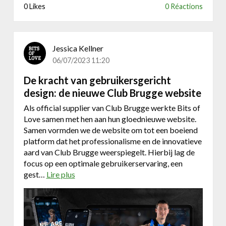
0 Likes
0 Réactions
Jessica Kellner
06/07/2023 11:20
De kracht van gebruikersgericht
design: de nieuwe Club Brugge website
Als official supplier van Club Brugge werkte Bits of
Love samen met hen aan hun gloednieuwe website.
Samen vormden we de website om tot een boeiend
platform dat het professionalisme en de innovatieve
aard van Club Brugge weerspiegelt. Hierbij lag de
focus op een optimale gebruikerservaring, een
gest…
Lire plus
a
b
o
u
t