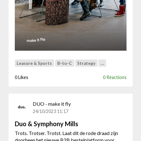
t
u
u
r
P
a
r
k
g
Leasure & Sports
B-to-C
Strategy
…
e
b
0 Likes
0 Réactions
r
u
i
k
DUO - make it fly
e
24/10/2023 11:17
r
Duo & Symphony Mills
s
o
Trots. Trotser. Trotst. Laat dit de rode draad zijn
n
doorheen het nieuwe B2B bestelplatform voor