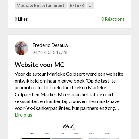
e
Media & Entertainment
B-to-B
…
e
l
0 Likes
0 Réactions
M
a
s
t
Frederic Desauw
e
04/12/2023 16:28
r
Website voor MC
Voor de auteur Marieke Colpaert werd een website
ontwikkeld om haar nieuwe boek 'Op de tast' te
promoten. In dit boek doorbreken Marieke
Colpaert en Marlies Meersman het taboe rond
seksualiteit en kanker bij vrouwen. Een must-have
voor (ex-)kankerpatiëntes, hun partners én zorg…
Lire plus
a
b
o
u