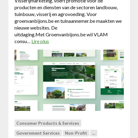
Visserijmarketing, voert promotie voor de
producten en diensten van de sectoren landbouw,
tuinbouw, visserij en agrovoeding. Voor
groenvanbijons.be en tuinaannemer.be maakten we
nieuwe websites. De
uitdaging.Met Groenvanbijons.be wil VLAM
consu…
Lire plus
a
b
o
u
t
D
u
o
&
V
L
A
M
Consumer Products & Services
v
Government Services
Non-Profit
…
z