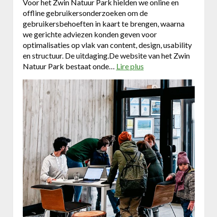
Voor het Zwin Natuur Park hielden we online en
offline gebruikersonderzoeken om de
gebruikersbehoeften in kaart te brengen, waarna
we gerichte adviezen konden geven voor
optimalisaties op vlak van content, design, usability
en structuur. De uitdaging.De website van het Zwin
Natuur Park bestaat onde…
Lire plus
a
b
o
u
t
D
u
o
&
Z
w
i
n
N
a