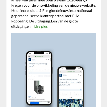
kregen voor de ontwikkeling van de nieuwe website.
Het eindresultaat? Een gloednieuw, internationaal
gepersonaliseerd klantenportaal met PIM
koppeling. De uitdaging.Eén van de grote
uitdagingen…
Lire plus
a
b
o
u
t
D
u
o
&
R
e
y
n
a
e
r