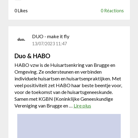
0 Likes
0 Réactions
DUO - make it fly
13/07/2023 11:47
Duo & HABO
HABO vzw is de Huisartsenkring van Brugge en
Omgeving. Ze ondersteunen en verbinden
individuele huisartsen en huisartsenpraktijken. Met
veel positiviteit zet HABO haar beste beentje voor,
voor de toekomst van de huisartsgeneeskunde.
Samen met KGBN (Koninklijke Geneeskundige
Vereniging van Brugge en …
Lire plus
a
b
o
u
t