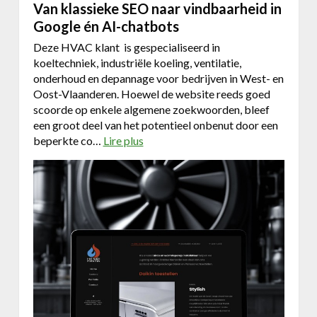
Van klassieke SEO naar vindbaarheid in
Google én AI-chatbots
Deze HVAC klant is gespecialiseerd in
koeltechniek, industriële koeling, ventilatie,
onderhoud en depannage voor bedrijven in West- en
Oost-Vlaanderen. Hoewel de website reeds goed
scoorde op enkele algemene zoekwoorden, bleef
een groot deel van het potentieel onbenut door een
beperkte co…
Lire plus
a
b
o
u
t
V
a
n
k
l
a
s