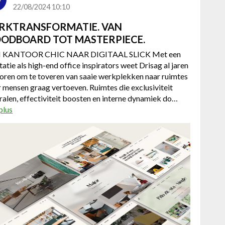
22/08/2024 10:10
c
h
RKTRANSFORMATIE. VAN
n
ODBOARD TOT MASTERPIECE.
i
 KANTOOR CHIC NAAR DIGITAAL SLICK Met een
c
tatie als high-end office inspirators weet Drisag al jaren
s
oren om te toveren van saaie werkplekken naar ruimtes
 mensen graag vertoeven. Ruimtes die exclusiviteit
tralen, effectiviteit boosten en interne dynamiek do…
plus
a
b
o
u
t
M
E
R
K
T
R