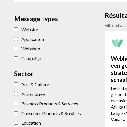
Résulta
Message types
Filtered on:
Website
Application
Webshop
Webhe
Campaign
een g
strate
Sector
schaal
Arts & Culture
Bedrijfs
Automotive
gespeci
exclusie
Business Products & Services
Afrika (
Latijns
Consumer Products & Services
Vanaf 
Education