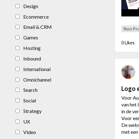
Design
Ecommerce
Email & CRM
Non Pro
Games
0 Likes
Hosting
Inbound
International
Omnichannel
Logo 
Search
Voor Au
Social
van het 
Strategy
in de v
Voor een
UX
De webs
met een
Video