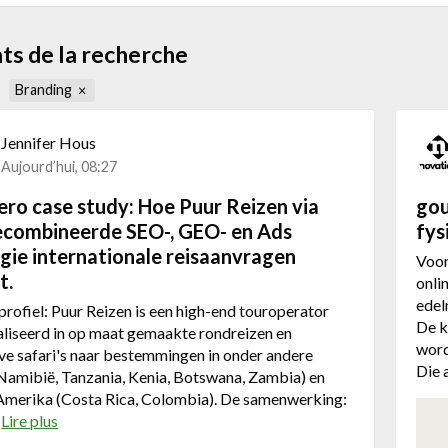
ts de la recherche
Branding
Jennifer Hous
Aujourd’hui, 08:27
ro case study: Hoe Puur Reizen via
gou
ecombineerde SEO-, GEO- en Ads
fys
gie internationale reisaanvragen
Voor
t.
onli
edel
profiel: Puur Reizen is een high-end touroperator
De k
aliseerd in op maat gemaakte rondreizen en
word
ve safari's naar bestemmingen in onder andere
Die 
Namibië, Tanzania, Kenia, Botswana, Zambia) en
-Amerika (Costa Rica, Colombia). De samenwerking:
…
Lire plus
a
b