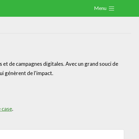
Menu
Actualités
Activités
Cases Gallery
Expertise
ns et de campagnes digitales. Avec un grand souci de
ui génèrent de l'impact.
Le Toolbox
Annuaire prestataires
A propos
e case
.
Recherch
Account
Become a member