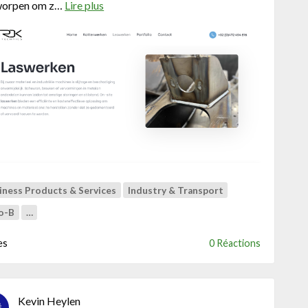
worpen om z…
Lire plus
a
t
b
r
o
u
u
c
t
t
W
e
b
s
i
t
e
v
iness Products & Services
Industry & Transport
o
o-B
…
o
r
es
0 Réactions
R
D
K
T
Kevin Heylen
e