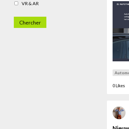
VR & AR
Chercher
Automo
0 Likes
Nieuw