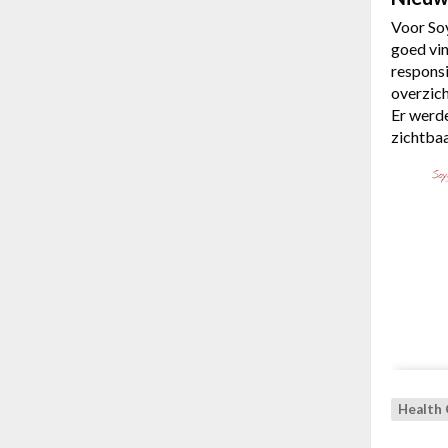
Voor So
goed vi
responsi
overzich
Er werde
zichtba
Health