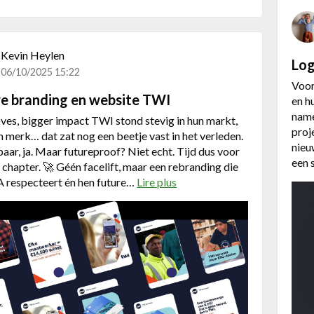
H
o
e
P
Kevin Heylen
Log
u
06/10/2025 15:22
u
Voor
e branding en website TWI
r
en h
R
name
es, bigger impact TWI stond stevig in hun markt,
e
proj
 merk… dat zat nog een beetje vast in het verleden.
i
nieu
ar, ja. Maar futureproof? Niet echt. Tijd dus voor
z
een 
 chapter. 🚀 Géén facelift, maar een rebranding die
e
 respecteert én hen future…
Lire plus
a
n
b
v
o
i
u
a
t
e
N
e
i
n
e
g
u