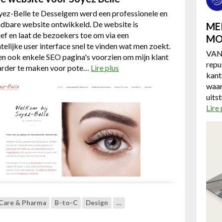
a
A
yez-Belle te Desselgem werd een professionele en
t
u
ndbare website ontwikkeld. De website is
i
ME
t
ef en laat de bezoekers toe om via een
o
MO
o
telijke user interface snel te vinden wat men zoekt.
n
t
VAN
n ook enkele SEO pagina's voorzien om mijn klant
a
h
repu
arder te maken voor pote…
Lire plus
a
l
e
kant
b
e
k
waar
o
r
e
uits
u
e
r
Lire 
t
i
N
s
i
a
e
a
u
n
w
v
e
r
w
a
e
g
 Care & Pharma
B-to-C
Design
…
b
e
s
n