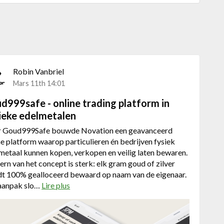
Robin Vanbriel
Mars 11th 14:01
d999safe - online trading platform in
ieke edelmetalen
 Goud999Safe bouwde Novation een geavanceerd
ne platform waarop particulieren én bedrijven fysiek
metaal kunnen kopen, verkopen en veilig laten bewaren.
ern van het concept is sterk: elk gram goud of zilver
t 100% gealloceerd bewaard op naam van de eigenaar.
aanpak slo…
Lire plus
a
b
o
u