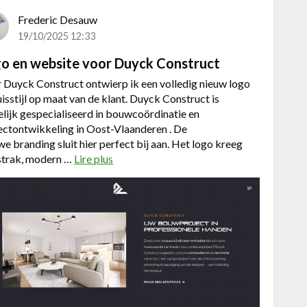
r
a
Frederic Desauw
d
19/10/2025 12:33
i
o en website voor Duyck Construct
n
g
 Duyck Construct ontwierp ik een volledig nieuw logo
p
uisstijl op maat van de klant. Duyck Construct is
l
lijk gespecialiseerd in bouwcoördinatie en
a
ectontwikkeling in Oost-Vlaanderen . De
t
we branding sluit hier perfect bij aan. Het logo kreeg
f
strak, modern …
Lire plus
a
o
b
r
o
m
u
i
t
n
L
f
o
y
g
s
o
i
e
e