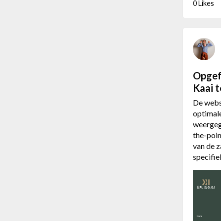
0 Likes
Opgefr
Kaai 
De webs
optimale
weergeg
the-poin
van de z
specifi