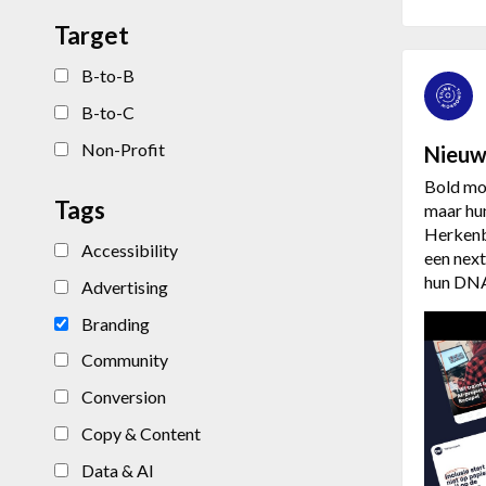
Target
B-to-B
B-to-C
Non-Profit
Nieuw
Bold mov
Tags
maar hun
Herkenba
Accessibility
een next
hun DNA
Advertising
Branding
Community
Conversion
Copy & Content
Data & AI