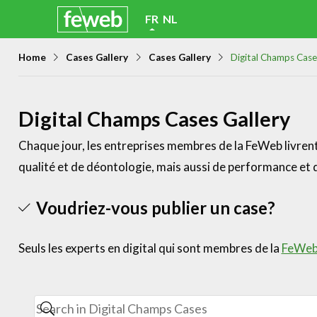
Skip
FR
NL
links
Home
Cases Gallery
Cases Gallery
Digital Champs Case
Jump
to
navigation
Digital Champs Cases Gallery
Jump
Chaque jour, les entreprises membres de la FeWeb livrent 
to
qualité et de déontologie, mais aussi de performance et d
main
content
Voudriez-vous publier un case?
Seuls les experts en digital qui sont membres de la
FeWe