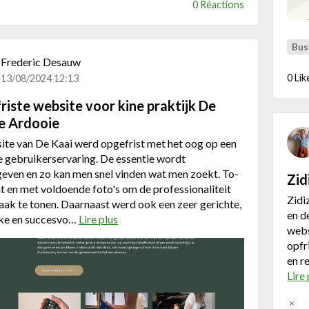
0 Réactions
i
s
t
c
e
h
Bus
v
a
Frederic Desauw
o
a
0 Lik
13/08/2024 12:13
o
l
iste website voor kine praktijk De
r
t
S
.
te Ardooie
o
ite van De Kaai werd opgefrist met het oog op een
y
 gebruikerservaring. De essentie wordt
e
even en zo kan men snel vinden wat men zoekt. To-
Zid
z
t en met voldoende foto's om de professionaliteit
B
Zidi
aak te tonen. Daarnaast werd ook een zeer gerichte,
e
en d
eke en succesvo…
Lire plus
a
l
webs
b
l
opfr
o
e
en re
u
Lire 
t
O