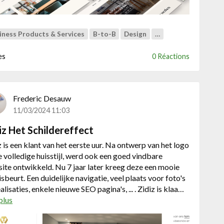
A
N
S
iness Products & Services
B-to-B
Design
…
F
O
es
0 Réactions
R
M
A
T
Frederic Desauw
I
11/03/2024 11:03
E
.
iz Het Schildereffect
V
z is een klant van het eerste uur. Na ontwerp van het logo
A
e volledige huisstijl, werd ook een goed vindbare
N
ite ontwikkeld. Nu 7 jaar later kreeg deze een mooie
M
isbeurt. Een duidelijke navigatie, veel plaats voor foto's
O
alisaties, enkele nieuwe SEO pagina's, ... . Zidiz is klaa…
O
plus
a
D
b
B
o