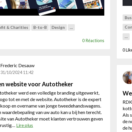
e
w
c
e
o
b
Bus
m
r
b
Con
fit & Charities
B-to-B
Design
…
a
i
n
…
n
0 Réactions
d
e
i
0 Lik
e
n
r
g
d
Frederic Desauw
e
e
31/10/2024 11:42
n
S
w
en website voor Autotheker
E
e
O
Web
totheker werd een volledige branding uitgewerkt,
b
-
logo tot en met de website. Autotheker is de expert
s
RDK 
,
erkoop en overname van jonge tweedehandswagens.
i
kott
G
 waardebepaling van uw auto kan u bij hen terecht.
t
Als 
E
ite van Autotheker moet klanten vertrouwen geven
e
de n
O
 rustig…
Lire plus
a
T
de h
-
b