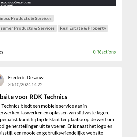
n
k
w
e
e
e
iness Products & Services
b
d
s
sumer Products & Services
Real Estate & Property
e
i
l
t
m
e
es
0 Réactions
e
v
t
o
a
o
l
r
Frederic Desauw
e
D
30/10/2024 14:22
n
u
y
site voor RDK Technics
c
Technics biedt een mobiele service aan in
k
erwerken, laswerken en oplassen van slijtvaste lagen.
C
specialist komt hij bij de klant ter plaatse op de werf om
o
odige herstellingen uit te voeren. Er is naast het logo en
n
uisstijl, een mooie en gebruiksvriendelijke website
s