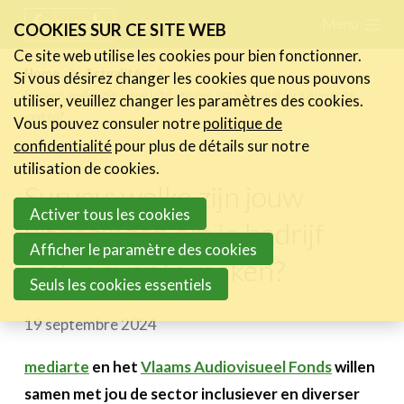
Skip
Menu
FR
NL
COOKIES SUR CE SITE WEB
links
Ce site web utilise les cookies pour bien fonctionner.
Actualités
Home
Actualités
Si vous désirez changer les cookies que nous pouvons
Jump
Survey: welke zijn jouw uitdagingen om je bedrijf inclusiever te
utiliser, veuillez changer les paramètres des cookies.
Les nouvelles du secteur
to
maken?
Vous pouvez consuler notre
politique de
Les FeWeb Vidéos
navigation
confidentialité
pour plus de détails sur notre
Les Cases des membres
Jump
utilisation de cookies.
Les Jobs dans le secteur
Survey: welke zijn jouw
to
Activer tous les cookies
main
uitdagingen om je bedrijf
Activités
content
Afficher le paramètre des cookies
inclusiever te maken?
Cases Gallery
Seuls les cookies essentiels
Expertise
19 septembre 2024
Le Toolbox
mediarte
en het
Vlaams Audiovisueel Fonds
willen
Annuaire prestataires
samen met jou de sector inclusiever en diverser