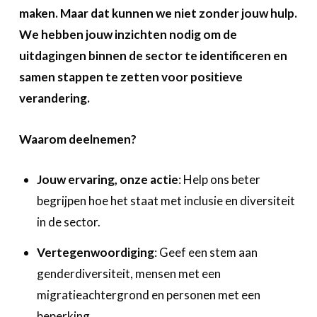
A propos
maken. Maar dat kunnen we niet zonder jouw hulp.
We hebben jouw inzichten nodig om de
Recherch
Account
Become a member
uitdagingen binnen de sector te identificeren en
samen stappen te zetten voor positieve
verandering.
Waarom deelnemen?
Jouw ervaring, onze actie
: Help ons beter
begrijpen hoe het staat met inclusie en diversiteit
in de sector.
Vertegenwoordiging
: Geef een stem aan
genderdiversiteit, mensen met een
migratieachtergrond en personen met een
beperking.