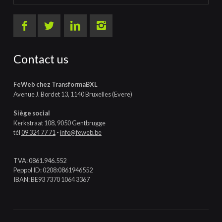
Contact us
FeWeb chez TransformaBXL
Avenue J. Bordet 13, 1140 Bruxelles (Evere)
Siège social
Kerkstraat 108, 9050 Gentbrugge
tél
09 324 77 71
-
info@feweb.be
TVA: 0861.946.552
Peppol ID: 0208:0861946552
IBAN: BE93 7370 1064 3367