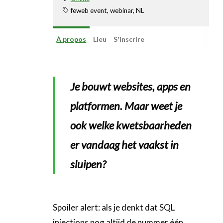
Linkedin
feweb event, webinar, NL
À propos
Lieu
S'inscrire
Je bouwt websites, apps en
platformen. Maar weet je
ook welke kwetsbaarheden
er vandaag het vaakst in
sluipen?
Spoiler alert: als je denkt dat SQL
injections nog altijd de nummer één