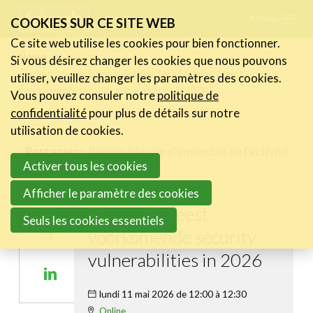
Skip
Menu
FR
NL
COOKIES SUR CE SITE WEB
links
Ce site web utilise les cookies pour bien fonctionner.
Actualités
Home
Si vous désirez changer les cookies que nous pouvons
Jump
À propos de l’événement FeWeb Tech Monday: Meest
utiliser, veuillez changer les paramètres des cookies.
to
Activités
voorkomende security vulnerabilities in 2026
Vous pouvez consuler notre
politique de
navigation
Cases Gallery
confidentialité
pour plus de détails sur notre
Jump
utilisation de cookies.
Expertise
to
Retour à la vue d'ensemble de l'activité
Partager
Activer tous les cookies
main
Le Toolbox
FeWeb Tech
content
Afficher le paramètre des cookies
Annuaire prestataires
Share
Monday: Meest
on
Seuls les cookies essentiels
A propos
voorkomende security
Share
Twitter
on
vulnerabilities in 2026
Recherch
Account
Become a member
Share
Facebook
on
lundi 11 mai 2026 de 12:00 à 12:30
Online