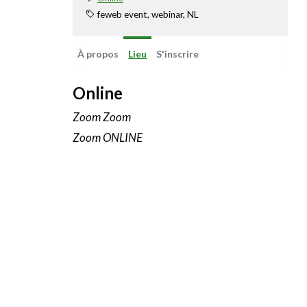
Linkedin
feweb event, webinar, NL
À propos
Lieu
S'inscrire
Online
Zoom Zoom
Zoom ONLINE