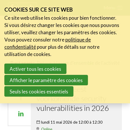
Skip
Menu
FR
NL
COOKIES SUR CE SITE WEB
links
Ce site web utilise les cookies pour bien fonctionner.
Actualités
Home
Si vous désirez changer les cookies que nous pouvons
Jump
Lieu de l’événement FeWeb Tech Monday: Meest voorkomende
utiliser, veuillez changer les paramètres des cookies.
to
Activités
security vulnerabilities in 2026
Vous pouvez consuler notre
politique de
navigation
Cases Gallery
confidentialité
pour plus de détails sur notre
Jump
utilisation de cookies.
Expertise
to
Retour à la vue d'ensemble de l'activité
Partager
Activer tous les cookies
main
Le Toolbox
FeWeb Tech
content
Afficher le paramètre des cookies
Annuaire prestataires
Share
Monday: Meest
on
Seuls les cookies essentiels
A propos
voorkomende security
Share
Twitter
on
vulnerabilities in 2026
Recherch
Account
Become a member
Share
Facebook
on
lundi 11 mai 2026 de 12:00 à 12:30
Online