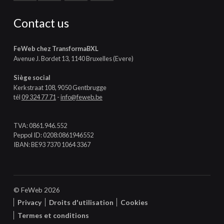
Contact us
FeWeb chez TransformaBXL
Avenue J. Bordet 13, 1140 Bruxelles (Evere)
Siège social
Kerkstraat 108, 9050 Gentbrugge
tél
09 324 77 71
-
info@feweb.be
TVA: 0861.946.552
Peppol ID: 0208:0861946552
IBAN: BE93 7370 1064 3367
© FeWeb 2026
Privacy
Droits d'utilisation
Cookies
Termes et conditions