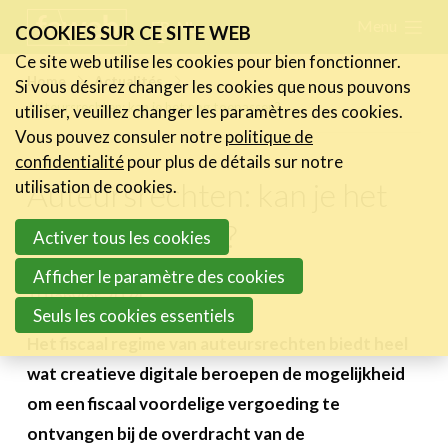
Skip
Menu
FR
NL
COOKIES SUR CE SITE WEB
links
Ce site web utilise les cookies pour bien fonctionner.
Actualités
Home
Actualités
Si vous désirez changer les cookies que nous pouvons
Jump
Auteursrechten: kan je het nog toepassen?
utiliser, veuillez changer les paramètres des cookies.
Les nouvelles du secteur
to
Vous pouvez consuler notre
politique de
Les FeWeb Vidéos
navigation
confidentialité
pour plus de détails sur notre
Les Cases des membres
Jump
Auteursrechten: kan je het
utilisation de cookies.
Les Jobs dans le secteur
to
nog toepassen?
Activer tous les cookies
main
Activités
content
Afficher le paramètre des cookies
10 janvier 2024
Cases Gallery
Seuls les cookies essentiels
Expertise
Het fiscaal regime van auteursrechten biedt heel
wat creatieve digitale beroepen de mogelijkheid
Le Toolbox
om een fiscaal voordelige vergoeding te
Annuaire prestataires
ontvangen bij de overdracht van de