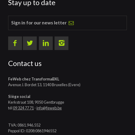
Stay up to date
Sign in for our news letter
Contact us
FeWeb chez TransformaBXL
Avenue J. Bordet 13, 1140 Bruxelles (Evere)
Siège social
Kerkstraat 108, 9050 Gentbrugge
tél
09 324 77 71
-
info@feweb.be
TVA: 0861.946.552
Peppol ID: 0208:0861946552