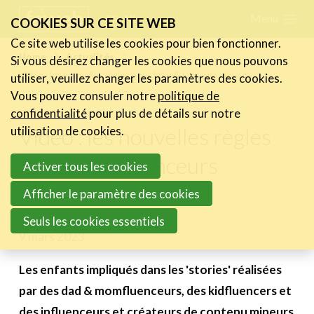
Skip
Menu
FR
NL
COOKIES SUR CE SITE WEB
links
Ce site web utilise les cookies pour bien fonctionner.
Actualités
Home
Actualités
Si vous désirez changer les cookies que nous pouvons
Jump
Vidéo : les nouvelles règles pour les influenceurs mineurs
utiliser, veuillez changer les paramètres des cookies.
Les nouvelles du secteur
to
Vous pouvez consuler notre
politique de
Les FeWeb Vidéos
navigation
confidentialité
pour plus de détails sur notre
Les Cases des membres
Jump
Vidéo : les nouvelles règles
utilisation de cookies.
Les Jobs dans le secteur
to
pour les influenceurs
Activer tous les cookies
main
Activités
mineurs
content
Afficher le paramètre des cookies
Cases Gallery
Seuls les cookies essentiels
9 mars 2023
Expertise
Le Toolbox
Les enfants impliqués dans les 'stories' réalisées
par des dad & momfluenceurs, des kidfluencers et
Annuaire prestataires
des influenceurs et créateurs de contenu mineurs