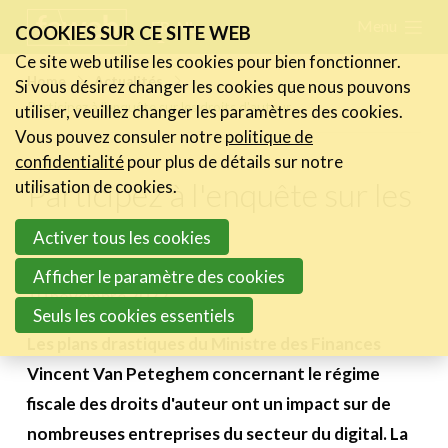
Skip
Menu
FR
NL
COOKIES SUR CE SITE WEB
links
Ce site web utilise les cookies pour bien fonctionner.
Actualités
Home
Actualités
Si vous désirez changer les cookies que nous pouvons
Jump
Participez à l'enquête sur les droits d'auteur
utiliser, veuillez changer les paramètres des cookies.
Les nouvelles du secteur
to
Vous pouvez consuler notre
politique de
Les FeWeb Vidéos
navigation
confidentialité
pour plus de détails sur notre
Les Cases des membres
Jump
Participez à l'enquête sur les
utilisation de cookies.
Les Jobs dans le secteur
to
droits d'auteur
Activer tous les cookies
main
Activités
content
Afficher le paramètre des cookies
10 novembre 2022
Cases Gallery
Seuls les cookies essentiels
Expertise
Les plans drastiques du Ministre des Finances
Vincent Van Peteghem concernant le régime
Le Toolbox
fiscale des droits d'auteur ont un impact sur de
Annuaire prestataires
nombreuses entreprises du secteur du digital. La