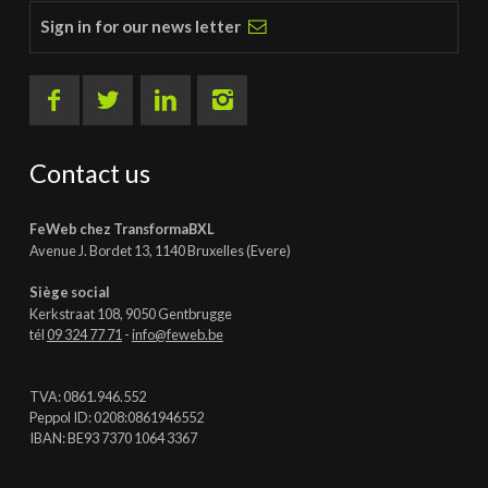
Sign in for our news letter
Contact us
FeWeb chez TransformaBXL
Avenue J. Bordet 13, 1140 Bruxelles (Evere)
Siège social
Kerkstraat 108, 9050 Gentbrugge
tél
09 324 77 71
-
info@feweb.be
TVA: 0861.946.552
Peppol ID: 0208:0861946552
IBAN: BE93 7370 1064 3367